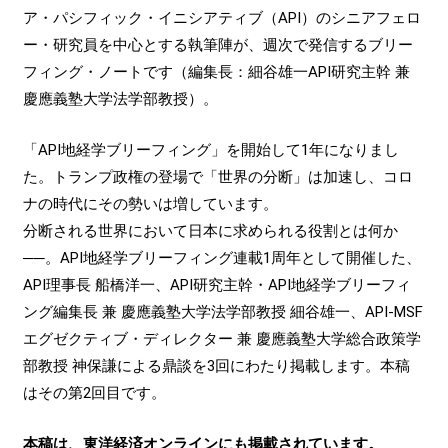
ア・パシフィック・イニシアティブ（API）のシニアフェロ
ー・研究員を中心とする執筆陣が、週次で発信するブリー
フィング・ノートです（編集長：細谷雄一API研究主幹 兼
慶應義塾大学法学部教授）。
「API地経学ブリーフィング」を開始して1年になりまし
た。トランプ政権の登場で「世界の分断」は加速し、コロ
ナの時代にその勢いは増しています。
分断される世界において日本に求められる役割とは何か
──。API地経学ブリーフィング連載1周年として開催した、
API理事長 船橋洋一、API研究主幹・API地経学ブリーフィ
ング編集長 兼 慶應義塾大学法学部教授 細谷雄一、API-MSF
エグゼクティブ・ディレクター 兼 慶應義塾大学総合政策学
部教授 神保謙による鼎談を3回にわたり掲載します。本稿
はその第2回目です。
本稿は、東洋経済オンラインにも掲載されています。