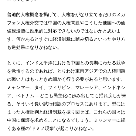
普遍的人権概念を掲げて、人権をがなり立てるだけのメガ
フォン人権外交では中国の人権問題やこうした他国への価
値観浸透に効果的に対応できないのではないかと思いま
す。何かあるとすぐに経済制裁に踏み切るといったやり方
も逆効果になりかねない。
とくに、インド太平洋における中国との長期にわたる競争
を覚悟するのであれば、とりわけ東南アジアでの人権問題
の戦い方はもっときめ細かく行う必要があると思います。
ミャンマー、タイ、フィリピン、マレーシア、インドネシ
ア、ベトナム……どこも民主化に歩み出しても揺れ戻しが来
る、そういう長い試行錯誤のプロセスにあります。型には
まった人権批判と経済制裁を振り回せば、これらの国々は
中国に保護を求めることになるでしょう。ミャンマーに続
くある種の“ドミノ現象”が起こりかねない。