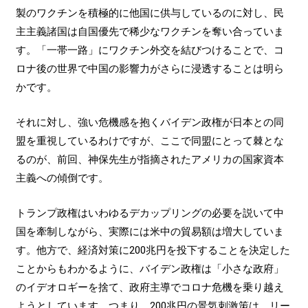
製のワクチンを積極的に他国に供与しているのに対し、民
主主義諸国は自国優先で稀少なワクチンを奪い合っていま
す。「一帯一路」にワクチン外交を結びつけることで、コ
ロナ後の世界で中国の影響力がさらに浸透することは明ら
かです。
それに対し、強い危機感を抱くバイデン政権が日本との同
盟を重視しているわけですが、ここで同盟にとって棘とな
るのが、前回、神保先生が指摘されたアメリカの国家資本
主義への傾倒です。
トランプ政権はいわゆるデカップリングの必要を説いて中
国を牽制しながら、実際には米中の貿易額は増大していま
す。他方で、経済対策に200兆円を投下することを決定した
ことからもわかるように、バイデン政権は「小さな政府」
のイデオロギーを捨て、政府主導でコロナ危機を乗り越え
ようとしています。つまり、200兆円の景気刺激策は、リー