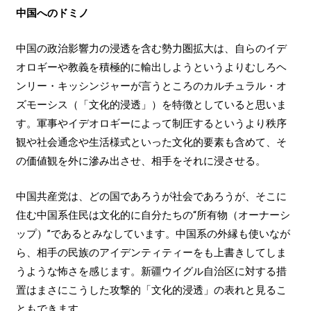
中国へのドミノ
中国の政治影響力の浸透を含む勢力圏拡大は、自らのイデ
オロギーや教義を積極的に輸出しようというよりむしろヘ
ンリー・キッシンジャーが言うところのカルチュラル・オ
ズモーシス（「文化的浸透」）を特徴としていると思いま
す。軍事やイデオロギーによって制圧するというより秩序
観や社会通念や生活様式といった文化的要素も含めて、そ
の価値観を外に滲み出させ、相手をそれに浸させる。
中国共産党は、どの国であろうが社会であろうが、そこに
住む中国系住民は文化的に自分たちの“所有物（オーナーシ
ップ）”であるとみなしています。中国系の外縁も使いなが
ら、相手の民族のアイデンティティーをも上書きしてしま
うような怖さを感じます。新疆ウイグル自治区に対する措
置はまさにこうした攻撃的「文化的浸透」の表れと見るこ
ともできます。