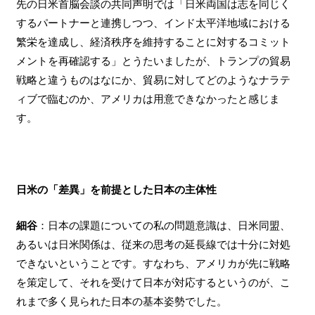
先の日米首脳会談の共同声明では「日米両国は志を同じく
するパートナーと連携しつつ、インド太平洋地域における
繁栄を達成し、経済秩序を維持することに対するコミット
メントを再確認する」とうたいましたが、トランプの貿易
戦略と違うものはなにか、貿易に対してどのようなナラテ
ィブで臨むのか、アメリカは用意できなかったと感じま
す。
日米の「差異」を前提とした日本の主体性
細谷
：日本の課題についての私の問題意識は、日米同盟、
あるいは日米関係は、従来の思考の延長線では十分に対処
できないということです。すなわち、アメリカが先に戦略
を策定して、それを受けて日本が対応するというのが、こ
れまで多く見られた日本の基本姿勢でした。