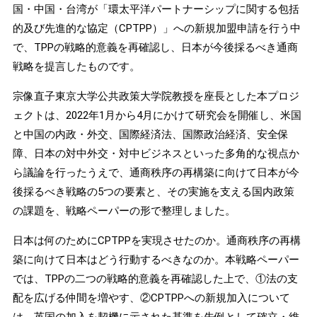
国・中国・台湾が「環太平洋パートナーシップに関する包括
的及び先進的な協定（CPTPP）」への新規加盟申請を行う中
で、TPPの戦略的意義を再確認し、日本が今後採るべき通商
戦略を提言したものです。
宗像直子東京大学公共政策大学院教授を座長とした本プロジ
ェクトは、2022年1月から4月にかけて研究会を開催し、米国
と中国の内政・外交、国際経済法、国際政治経済、安全保
障、日本の対中外交・対中ビジネスといった多角的な視点か
ら議論を行ったうえで、通商秩序の再構築に向けて日本が今
後採るべき戦略の5つの要素と、その実施を支える国内政策
の課題を、戦略ペーパーの形で整理しました。
日本は何のためにCPTPPを実現させたのか。通商秩序の再構
築に向けて日本はどう行動するべきなのか。本戦略ペーパー
では、TPPの二つの戦略的意義を再確認した上で、①法の支
配を広げる仲間を増やす、②CPTPPへの新規加入について
は、英国の加入を契機に示された基準を先例として確立・維