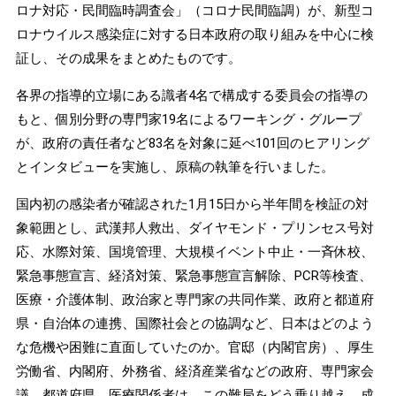
ロナ対応・民間臨時調査会」（コロナ民間臨調）が、新型コ
ロナウイルス感染症に対する日本政府の取り組みを中心に検
証し、その成果をまとめたものです。
各界の指導的立場にある識者4名で構成する委員会の指導の
もと、個別分野の専門家19名によるワーキング・グループ
が、政府の責任者など83名を対象に延べ101回のヒアリング
とインタビューを実施し、原稿の執筆を行いました。
国内初の感染者が確認された1月15日から半年間を検証の対
象範囲とし、武漢邦人救出、ダイヤモンド・プリンセス号対
応、水際対策、国境管理、大規模イベント中止・一斉休校、
緊急事態宣言、経済対策、緊急事態宣言解除、PCR等検査、
医療・介護体制、政治家と専門家の共同作業、政府と都道府
県・自治体の連携、国際社会との協調など、日本はどのよう
な危機や困難に直面していたのか。官邸（内閣官房）、厚生
労働省、内閣府、外務省、経済産業省などの政府、専門家会
議、都道府県、医療関係者は、この難局をどう乗り越え、成