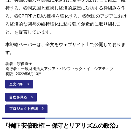
持する、③同志国と連携し経済的威圧に対抗する枠組みを作
る、③CPTPPとEUの連携を強化する、⑤米国のアジアにおけ
る経済的な関与の維持強化に粘り強く創造的に取り組むこ
と、を提言しています。
本戦略ペーパーは、全文をウェブサイト上で公開しておりま
す。
著者：宗像直子
発行者：一般財団法人アジア・パシフィック・イニシアティブ
初版 : 2022年6月13日
全文PDF
目次を見る
プロジェクト詳細
『検証 安倍政権 ― 保守とリアリズムの政治』