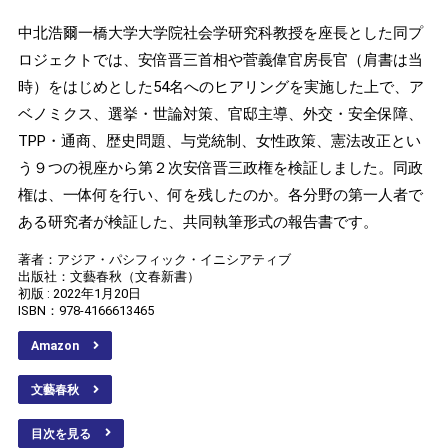
中北浩爾一橋大学大学院社会学研究科教授を座長とした同プ
ロジェクトでは、安倍晋三首相や菅義偉官房長官（肩書は当
時）をはじめとした54名へのヒアリングを実施した上で、ア
ベノミクス、選挙・世論対策、官邸主導、外交・安全保障、
TPP・通商、歴史問題、与党統制、女性政策、憲法改正とい
う９つの視座から第２次安倍晋三政権を検証しました。同政
権は、一体何を行い、何を残したのか。各分野の第一人者で
ある研究者が検証した、共同執筆形式の報告書です。
著者：アジア・パシフィック・イニシアティブ
出版社：文藝春秋（文春新書）
初版 : 2022年1月20日
ISBN：978-4166613465
Amazon
文藝春秋
目次を見る