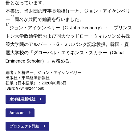
冊となっています。
本書は、当財団の理事長船橋洋一と、ジョン・アイケンベリ
1/
ー
両名が共同で編纂を行いました。
1/
ジョン・アイケンベリー（G. John Ikenberry）： プリンス
トン大学政治学部および同大ウッドロー・ウィルソン公共政
策大学院のアルバート・G・ミルバンク記念教授。韓国・慶
熙大学校の「グローバル・エミネンス・スカラー（Global
Eminence Scholar）」も務める。
編者：船橋洋一、ジョン・アイケンベリー
出版社：東洋経済新報社
初版（日本語版）：2020年8月6日
ISBN: 9784492444580
東洋経済新報社
Amazon
プロジェクト詳細