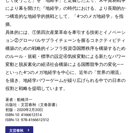
して使うこと」を「地経学」と定義した上で、米中貿易戦争
により幕を開けた『地経学』の時代における、より長期的か
つ構造的な地経学的挑戦として、「4つのメガ地経学」を指
摘。
具体的には、①第四次産業革命を牽引する技術とイノベーシ
ョン②グローバルサプライチェーンを握るコネクティビティ
構築のための戦略的インフラ投資③国際秩序を構築するため
のルール・規範・標準の設定④気候変動による新たなパワー
変動と脱炭素化の経済社会構築による国際競争力の変化――
といった4つのメガ地経学を中心に、近年の「世界の潮流」
を描き、地経学パワーゲームが繰り広げられる中での日本の
役割と戦略を提唱しています。
著者：船橋洋一
出版社：文芸春秋（文春新書）
初版：2020年2月20日
ISBN-10: 4166612514
ISBN-13: 978-4166612512
文芸春秋