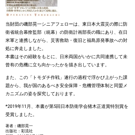
当財団の磯部晃一シニアフェローは、東日本大震災の際に防
衛省統合幕僚監部（統幕）の防衛計画部長の職にあり、在日
米軍と連携しながら、災害救助・復旧と福島原発事故への対
処に奔走しました。
本書はその経験をもとに、日米両国がいかに共同連携して未
曾有の危機に立ち向かったかを描き出しています。
また、この「トモダチ作戦」遂行の過程で浮かび上がった課
題から、我が国のあるべき安全保障・危機管理体制と同盟メ
カニズムの姿を探究しております。
*2019年11月、本書が第5回日本防衛学会猪木正道賞特別賞を
受賞しました。
著者：磯部晃一
出版社：彩流社