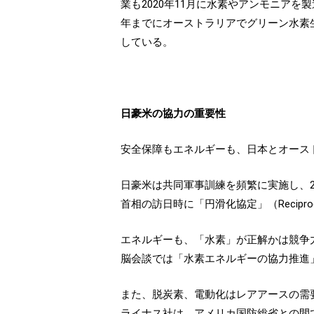
業も2020年11月に水素やアンモニア
年までにオーストラリアでグリーン水素
している。
日豪米の協力の重要性
安全保障もエネルギーも、日本とオース
日豪米は共同軍事訓練を頻繁に実施し、2
首相の訪日時に「円滑化協定」（Reciproc
エネルギーも、「水素」が正解かは競争力
脳会談では「水素エネルギーの協力推進
また、脱炭素、電動化はレアアースの需
ライナス社は、アメリカ国防総省との間