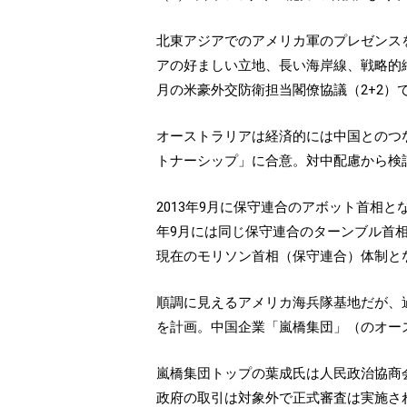
北東アジアでのアメリカ軍のプレゼンス
アの好ましい立地、長い海岸線、戦略的縦
月の米豪外交防衛担当閣僚協議（2+2
オーストラリアは経済的には中国とのつな
トナーシップ」に合意。対中配慮から検
2013年9月に保守連合のアボット首相と
年9月には同じ保守連合のターンブル首相
現在のモリソン首相（保守連合）体制とな
順調に見えるアメリカ海兵隊基地だが、
を計画。中国企業「嵐橋集団」（のオース
嵐橋集団トップの葉成氏は人民政治協商
政府の取引は対象外で正式審査は実施さ