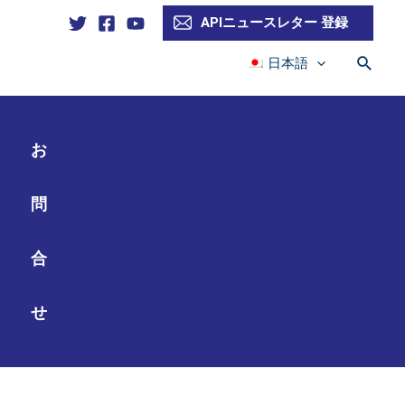
APIニュースレター 登録
検
日本語
索
お
問
合
せ