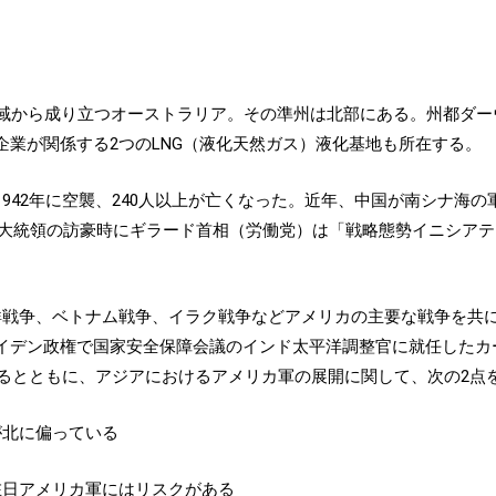
地域から成り立つオーストラリア。その準州は北部にある。州都ダー
業が関係する2つのLNG（液化天然ガス）液化基地も所在する。
942年に空襲、240人以上が亡くなった。近年、中国が南シナ海
バマ大統領の訪豪時にギラード首相（労働党）は「戦略態勢イニシア
鮮戦争、ベトナム戦争、イラク戦争などアメリカの主要な戦争を共
デン政権で国家安全保障会議のインド太平洋調整官に就任したカート・
えるとともに、アジアにおけるアメリカ軍の展開に関して、次の2点
が北に偏っている
在日アメリカ軍にはリスクがある