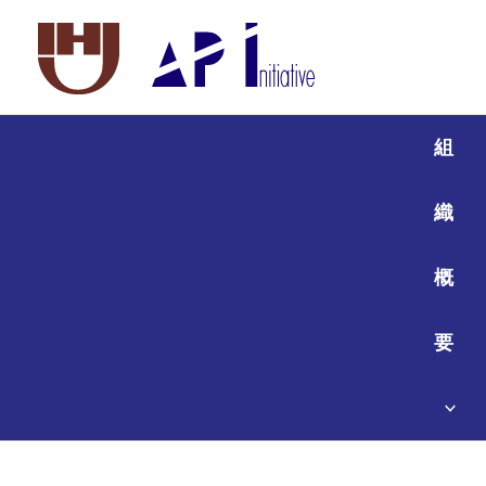
組
織
概
要