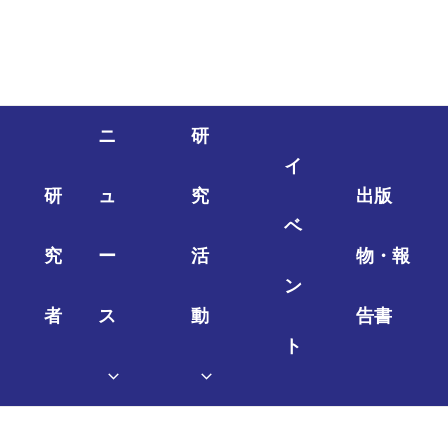
ニ
研
イ
研
ュ
究
出版
ベ
究
ー
活
物・報
ン
者
ス
動
告書
ト