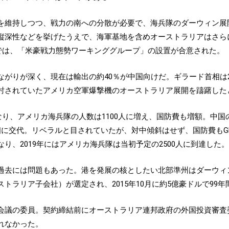
を維持しつつ、戦力の南への分散が必要で、海兵隊のダーウィン展
深性などを挙げたうえで、海軍基地を含めオーストラリアはさらに
）では、「米豪戦力態勢ワーキンググループ」の設置が合意された。
がりが深く、現在は輸出の約40％が中国向けだ。ギラード首相は2
討されていたアメリカ空軍爆撃機のオーストラリア展開を躊躇した
なり、アメリカ海兵隊の人数は1100人に増え、国防費も増額。中国
に交代。リベラルと目されていたが、対中傾斜はせず、国防費もGDP
り、2019年にはアメリカ海兵隊は当初予定の2500人に到達した
過去には問題もあった。港を発展の核としたい北部準州はダーウィ
トラリア子会社）が選定され、2015年10月に約5億豪ドルで99
会議の委員。契約締結前にオーストラリア連邦政府の外国投資審査委
れなかった。