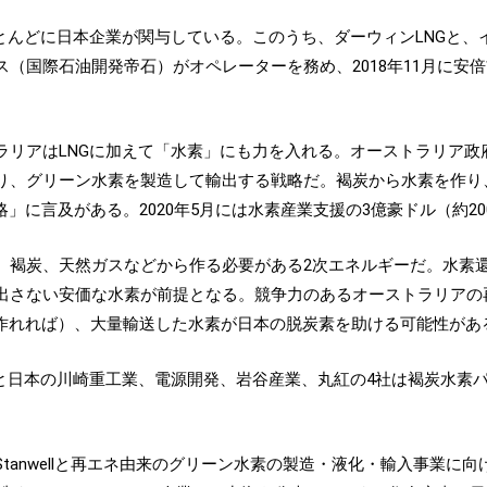
とんどに日本企業が関与している。このうち、ダーウィンLNGと、
（国際石油開発帝石）がオペレーターを務め、2018年11月に安
リアはLNGに加えて「水素」にも力を入れる。オーストラリア政府は
り、グリーン水素を製造して輸出する戦略だ。褐炭から水素を作り
略」に言及がある。2020年5月には水素産業支援の3億豪ドル（約2
、褐炭、天然ガスなどから作る必要がある2次エネルギーだ。水素還
出さない安価な水素が前提となる。競争力のあるオーストラリアの
が作れれば）、大量輸送した水素が日本の脱炭素を助ける可能性があ
ーと日本の川崎重工業、電源開発、岩谷産業、丸紅の4社は褐炭水素
anwellと再エネ由来のグリーン水素の製造・液化・輸入事業に向け