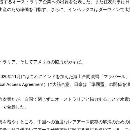
を製造するオーストラリア企業への出資を公表した。また住友商事は日
生産のため稼働を目指す。さらに、インペックスはダーウィンで太
トラリア、そしてアメリカの協力がカギだ。
020年11月にはこれにインドを加えた海上合同演習「マラバール」が
al Access Agreement）に大筋合意、日豪は「準同盟」の関係
次第だが、自国で閉じずにオーストラリアと協力することで水素の可
」で合意した。
要を増やすところ、中国への過度なレアアース依存の解消のための
でテキサス州のレアアース分離施設に関する検討を進めている。こ