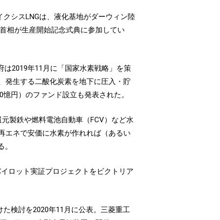
イクシスLNGは、液化基地がダーウィン陸
倍首相が生産開始記念式典に参加してい
2019年11月に「国家水素戦略」を策
、発生する二酸化炭素を地下に圧入・貯
00憶円）のファンド設立も発表された。
元製鉄や燃料電池自動車（FCV）など水
再エネで安価に水素が作れれば（あるい
る。
パイロット実証プロジェクトをビクトリア
た検討を2020年11月に公表。三菱重工