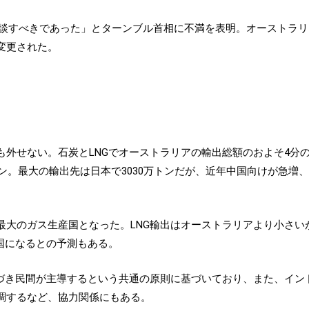
に相談すべきであった」とターンブル首相に不満を表明。オーストラ
変更された。
も外せない。石炭とLNGでオーストラリアの輸出総額のおよそ4分
万トン。最大の輸出先は日本で3030万トンだが、近年中国向けが急増、
大のガス生産国となった。LNG輸出はオーストラリアより小さいが
国になるとの予測もある。
づき民間が主導するという共通の原則に基づいており、また、インド
調するなど、協力関係にもある。