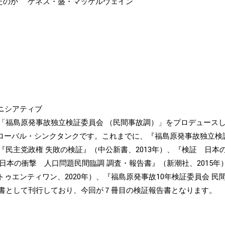
たのか ケネス・盛・マッケルウェイン
ニシアティブ
た「福島原発事故独立検証委員会 （民間事故調）」をプロデュース
グローバル・シンクタンクです。これまでに、『福島原発事故独立検
、『民主党政権 失敗の検証』（中公新書、2013年）、『検証 日本
家」日本の衝撃 人口問題民間臨調 調査・報告書』（新潮社、201
ゥエンティワン、2020年）、『福島原発事故10年検証委員会 
告書として刊行しており、今回が７冊目の検証報告書となります。