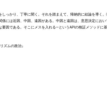
をしっかり、丁寧に聞く。それを踏まえて、帰納的に結論を導く。
関係には近因、中因、遠因がある。中因と遠因は、意思決定におい
な要因である。そこにメスを入れる―というAPIの検証メソッドに
アリズムの政治』