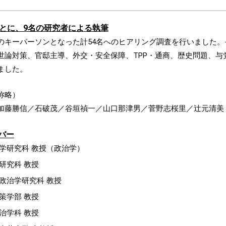
もとに、9名の研究者による執筆
のキーパーソンとなった計54名へのヒアリング調査を行いました。
世論対策、官邸主導、外交・安全保障、TPP・通商、歴史問題、与
ました。
称略）
加藤勝信／石破茂／谷垣禎一／山口那津男／菅野志桜里／辻元清美
バー
学研究科 教授（政治学）
研究科 教授
政治学研究科 教授
策学部 教授
治学科 教授