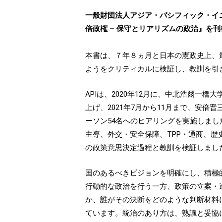
一般財団法人アジア・パシフィック・イニ
倍政権 – 保守とリアリズムの政治』を
本書は、７年８ヵ月と日本の憲政史上、
ようをクリティカルに検証し、教訓を引
APIは、2020年12月に、中北浩爾一
上げ、2021年7月から11月まで、安
ーソン54名へのヒアリングを実施しま
主導、外交・安全保障、TPP・通商、
の政策意思決定過程と教訓を検証しまし
国のあるべきビジョンを明確にし、積極
行動的な政治を行う一方、政策の立案・
か、誰がその決断をどのような判断材料
ています。統治のあり方は、熟議と妥協