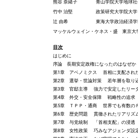
熊谷 奈緒子
青山学院大学地球社
竹中 治堅
政策研究大学院大学
辻 由希
東海大学政治経済学
マッケルウェイン・ケネス・盛
東京大
目次
はじめに
序論 長期安定政権になったのはなぜか
第1章 アベノミクス 首相に支配され
第2章 選挙・世論対策 若年層を取り
第3章 官邸主導 強力で安定したリー
第4章 外交・安全保障 戦略性の追求
第5章 ＴＰＰ・通商 世界でも有数の
第6章 歴史問題 貫徹されたリアリズ
第7章 与党統制 「首相支配」の浸透
第8章 女性政策 巧みなアジェンダ設