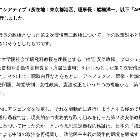
シアティブ（所在地：東京都港区、理事長：船橋洋一、以下「API」
刊行しました。
最長の政権となった第２次安倍晋三政権について、その政策対応と
き出そうとしたものです。
橋大学大学院社会学研究科教授を座長とする「検証 安倍政権」プロジ
倍晋三首相や菅義偉官房長官（肩書は当時）をはじめとした第２次安倍
した。その上で、聴取内容などをもとに、アベノミクス、選挙・世論
歴史問題、与党統制、女性政策、憲法改正という９つの視座から、第
た。
的にアジェンダを設定し、それを能動的に遂行しようとする極めて
遂行過程では、現実的かつ実務的な取り組みを行った第２次安倍政
に基づいて行ったのか、という意思決定過程の検証は、日本の「統
による中道の政治を再構築し、政党民主主義の競争的環境を醸成す