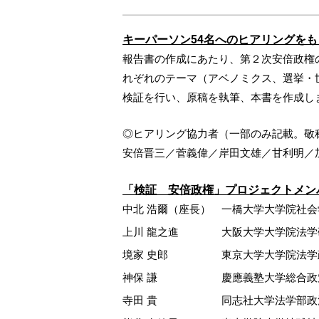
キーパーソン54名へのヒアリングを
報告書の作成にあたり、第２次安倍政権
れぞれのテーマ（アベノミクス、選挙・
検証を行い、原稿を執筆、本書を作成し
◎ヒアリング協力者（一部のみ記載。敬
安倍晋三／菅義偉／岸田文雄／甘利明／
「検証 安倍政権」プロジェクトメン
中北 浩爾（座長）
一橋大学大学院社会
上川 龍之進
大阪大学大学院法学
境家 史郎
東京大学大学院法学
神保 謙
慶應義塾大学総合政
寺田 貴
同志社大学法学部政