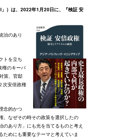
）は、2022年1月20日に、『検証 安
統治のあり
ェクトを立ち
政権のキーパ
対策、官邸
２次安倍政権
理念的かつ
権。なぜその時その政策を選択したの
治のあり方」にも光を当てるものと考え
るためにも重要なテーマと考えていま