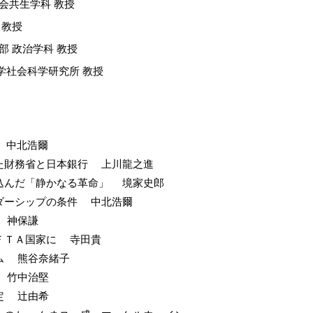
会共生学科 教授
 教授
部 政治学科 教授
学社会科学研究所 教授
 中北浩爾
た財務省と日本銀行 上川龍之進
込んだ「静かなる革命」 境家史郎
ダーシップの条件 中北浩爾
 神保謙
ＦＴＡ国家に 寺田貴
ム 熊谷奈緒子
 竹中治堅
定 辻由希