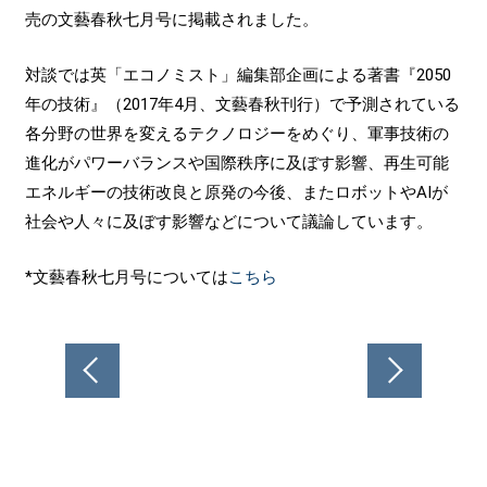
売の文藝春秋七月号に掲載されました。
対談では英「エコノミスト」編集部企画による著書『2050
年の技術』（2017年4月、文藝春秋刊行）で予測されている
各分野の世界を変えるテクノロジーをめぐり、軍事技術の
進化がパワーバランスや国際秩序に及ぼす影響、再生可能
エネルギーの技術改良と原発の今後、またロボットやAIが
社会や人々に及ぼす影響などについて議論しています。
*文藝春秋七月号については
こちら
投
稿
ナ
ビ
ゲ