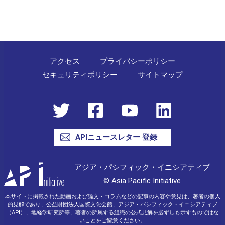
ー
シ
ョ
ン
アクセス
プライバシーポリシー
セキュリティポリシー
サイトマップ
APIニュースレター 登録
アジア・パシフィック・イニシアティブ
© Asia Pacific Initiative
本サイトに掲載された動画および論文・コラムなどの記事の内容や意見は、著者の個人
的見解であり、公益財団法人国際文化会館、アジア・パシフィック・イニシアティブ
（API）、地経学研究所等、著者の所属する組織の公式見解を必ずしも示すものではな
いことをご留意ください。