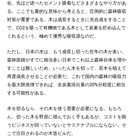
化、先ほど述べたセメント吸着などさまざまなやり方があ
る。ここでも量的な意味から考えると、圧倒的に森林吸収
対策が重要である。木は成長するときに光合成をすること
で、CO2を吸って有機物である木として炭素を貯め込んで
くれるという、極めて優秀な吸収源なのだ。
ただし、日本の木は、もう成長し切った壮年の木が多い。
森林面積がすでに相当多い日本でこれ以上森林自体を増や
すことは難しいため、いったん木を切って、若木を植えて
再度成長させることが必要だ。これで国内の森林の吸収力
を最大限発揮できれば、全炭素排出量の20%分程度に相当
する可能性がある。
木を切るなら、その木を使う需要が必要になる。もちろ
ん、切った木を野原に積んでおく手もあるが、コストを賄
うビジネスが回っていないとサステナブルにならない。そ
こで注目されるのが木造ビルだ。