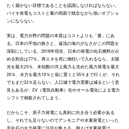
たく届かない目標であることを認識しなければならない。
バイオ発電もコストと量の両面で残念ながら強いオプショ
ンにならない。
実は、電力分野の問題の本質はコストよりも「量」にあ
る。日本の平地の狭さと、遠浅の海の少なさがこの問題を
深刻にしている。2018年現在、日本の発電の化石燃料が占
める割合は77％。再エネを死に物狂いで入れるなら、太陽
光を最大25％、未知数の洋上風力も含めた風力発電を最大
20％、水力を最大10％と仮に置くと55％まで行くが、それ
でもまだ22％足らない。人口減で電力需要は減るという意
見もあるが、EV（電気自動車）化やオール電化による電力
シフトで相殺されてしまう。
だからこそ、原子力発電にも真剣に向き合う必要がある
し、それでも足りないのでアンモニアや水素発電といった
非化石の火力発電に注目が集まる。例えば水素発電は、