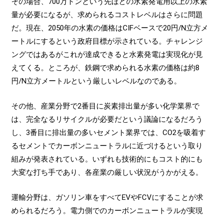
その場合、700万トンという先ほどの水素発電用以上の水素
量が必要になるが、求められるコストレベルはさらに問題
だ。現在、2050年の水素の価格はCIFベースで20円/N立方メ
ートルにするという政府目標が示されている。チャレンジ
ングではあるがこれが達成できると水素発電は実現化が見
えてくる。ところが、鉄鋼で求められる水素の価格は約8
円/N立方メートルという厳しいレベルなのである。
その他、産業分野で2番目に炭素排出量が多い化学業界で
は、完全なるリサイクルが必要だという議論になるだろう
し、3番目に排出量の多いセメント業界では、CO2を吸着す
るセメントでカーボンニュートラルに近づけるという取り
組みが発表されている。いずれも技術的にもコスト的にも
大変な打ち手であり、各産業の厳しい状況がうかがえる。
運輸分野は、ガソリン車をすべてEVやFCVにすることが求
められるだろう。電力側でのカーボンニュートラルが実現