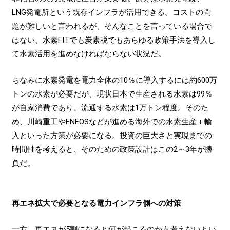
LNG発電所という既存インフラが活用できる。コストの問
題が難しいと言われるが、そんなことを言っている場合で
はない、水素FITでも炭素税でもあらゆる政策手法を導入し
て水素活用を進めなければならない状況だ。
ちなみに水素発電を電力全体の10％に導入するには約600万
トンの水素が必要だが、現状日本で生産される水素は99％
が自家消費であり、流通する水素は1万トン程度。そのた
め、川崎重工やENEOSなどが進める海外での水素生産＋輸
入といった方策が必要になる。投資の巨大さと実現までの
時間軸を考えると、そのための政策設計はこの2～3年が勝
負だ。
再エネ拡大で必要となる電力インフラ側への対策
一方、再エネが5割になると何が起こるのかも考えないとい