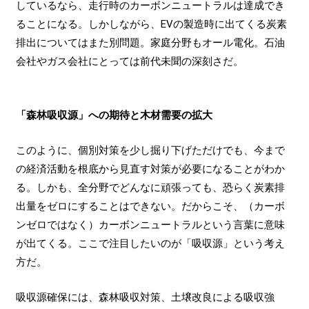
しているなら、走行時のカーボンニュートラルは達成でき
ることになる。しかしながら、EVの製造時に出てくる炭素
排出についてはまた別問題。家庭分野もオール電化。石油
会社やガス会社にとっては前代未聞の深刻さだ。
「森林吸収源」への期待と木材需要の拡大
このように、個別対策を少し掘り下げただけでも、今まで
の経済活動を根底から見直す対策が必要になることがわか
る。しかも、全分野でどんなに頑張っても、恐らく炭素排
出量をゼロにすることはできない。だからこそ、（カーボ
ンゼロではなく）カーボンニュートラルという言葉に意味
が出てくる。ここで注目したいのが「吸収源」という考え
方だ。
吸収源確保には、森林吸収対策、土壌改良による吸収強