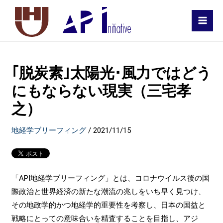
MAI
MEN
｢脱炭素｣太陽光･風力ではどう
にもならない現実（三宅孝
之）
地経学ブリーフィング
/
2021/11/15
「API地経学ブリーフィング」とは、コロナウイルス後の国
際政治と世界経済の新たな潮流の兆しをいち早く見つけ、
その地政学的かつ地経学的重要性を考察し、日本の国益と
戦略にとっての意味合いを精査することを目指し、アジ