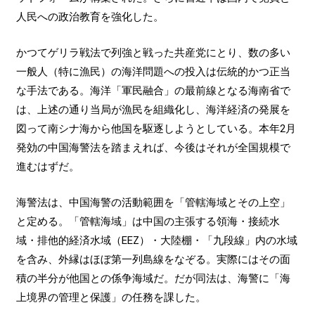
人民への政治教育を強化した。
かつてゲリラ戦法で列強と戦った共産党にとり、数の多い
一般人（特に漁民）の海洋問題への投入は伝統的かつ正当
な手法である。海洋「軍民融合」の最前線となる海南省で
は、上述の通り当局が漁民を組織化し、海洋経済の発展を
図って南シナ海から他国を駆逐しようとしている。本年2月
発効の中国海警法を踏まえれば、今後はそれが全国規模で
進むはずだ。
海警法は、中国海警の活動範囲を「管轄海域とその上空」
と定める。「管轄海域」は中国の主張する領海・接続水
域・排他的経済水域（EEZ）・大陸棚・「九段線」内の水域
を含み、外縁はほぼ第一列島線をなぞる。実際にはその面
積の半分が他国との係争海域だ。だが同法は、海警に「海
上境界の管理と保護」の任務を課した。