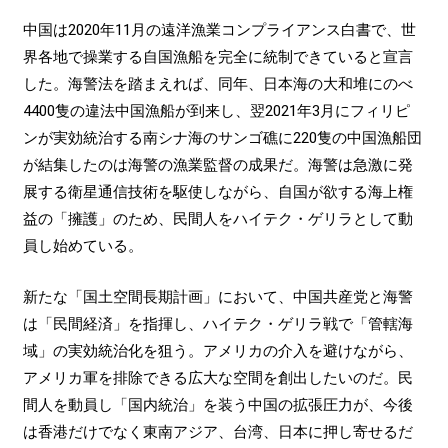
中国は2020年11月の遠洋漁業コンプライアンス白書で、世
界各地で操業する自国漁船を完全に統制できていると宣言
した。海警法を踏まえれば、同年、日本海の大和堆にのべ
4400隻の違法中国漁船が到来し、翌2021年3月にフィリピ
ンが実効統治する南シナ海のサンゴ礁に220隻の中国漁船団
が結集したのは海警の漁業監督の成果だ。海警は急激に発
展する衛星通信技術を駆使しながら、自国が欲する海上権
益の「擁護」のため、民間人をハイテク・ゲリラとして動
員し始めている。
新たな「国土空間長期計画」において、中国共産党と海警
は「民間経済」を指揮し、ハイテク・ゲリラ戦で「管轄海
域」の実効統治化を狙う。アメリカの介入を避けながら、
アメリカ軍を排除できる広大な空間を創出したいのだ。民
間人を動員し「国内統治」を装う中国の拡張圧力が、今後
は香港だけでなく東南アジア、台湾、日本に押し寄せるだ