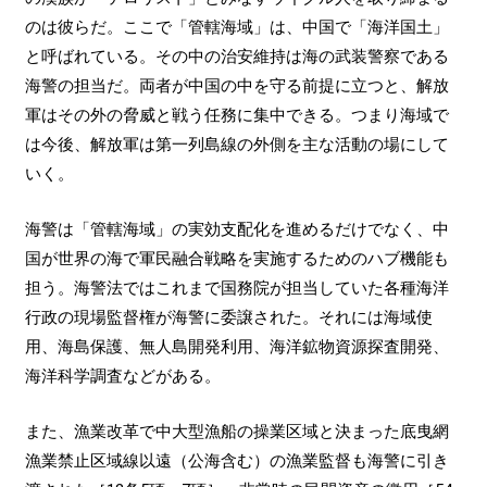
のは彼らだ。ここで「管轄海域」は、中国で「海洋国土」
と呼ばれている。その中の治安維持は海の武装警察である
海警の担当だ。両者が中国の中を守る前提に立つと、解放
軍はその外の脅威と戦う任務に集中できる。つまり海域で
は今後、解放軍は第一列島線の外側を主な活動の場にして
いく。
海警は「管轄海域」の実効支配化を進めるだけでなく、中
国が世界の海で軍民融合戦略を実施するためのハブ機能も
担う。海警法ではこれまで国務院が担当していた各種海洋
行政の現場監督権が海警に委譲された。それには海域使
用、海島保護、無人島開発利用、海洋鉱物資源探査開発、
海洋科学調査などがある。
また、漁業改革で中大型漁船の操業区域と決まった底曳網
漁業禁止区域線以遠（公海含む）の漁業監督も海警に引き