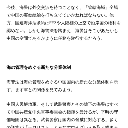
今後、海警は外交交渉を待つことなく、「管轄海域」全域
で中国の実効統治を打ち立てていかねればならない。他
方、国連海洋法条約はEEZや大陸棚の上空で沿岸国の権利を
認めない。しかし海警法を踏まえ、海警はそこがあたかも
中国の空間であるかように任務を遂行するだろう。
海の管理をめぐる新たな分業体制
海警法は海の管理をめぐる中国国内の新たな分業体制を示
す。まず軍との関係を見てみよう。
中国人民解放軍、そして武装警察とその隷下の海警はすべ
て中国共産党中央軍事委員会の指揮を受けるが、平時の守
備範囲は異なる。武装警察は国内の脅威に対応する。多く
の漢族が「テロリスト」とみなすウイグル人を取り締まる