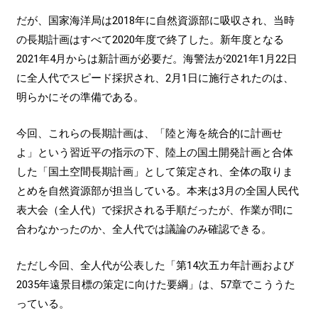
だが、国家海洋局は2018年に自然資源部に吸収され、当時
の長期計画はすべて2020年度で終了した。新年度となる
2021年4月からは新計画が必要だ。海警法が2021年1月22日
に全人代でスピード採択され、2月1日に施行されたのは、
明らかにその準備である。
今回、これらの長期計画は、「陸と海を統合的に計画せ
よ」という習近平の指示の下、陸上の国土開発計画と合体
した「国土空間長期計画」として策定され、全体の取りま
とめを自然資源部が担当している。本来は3月の全国人民代
表大会（全人代）で採択される手順だったが、作業が間に
合わなかったのか、全人代では議論のみ確認できる。
ただし今回、全人代が公表した「第14次五カ年計画および
2035年遠景目標の策定に向けた要綱」は、57章でこううた
っている。