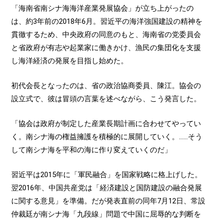
「海南省南シナ海海洋産業発展協会」が立ち上がったの
は、約3年前の2018年6月。習近平の海洋強国建設の精神を
貫徹するため、中央政府の同意のもと、海南省の党委員会
と省政府が有志や起業家に働きかけ、漁民の集団化を支援
し海洋経済の発展を目指し始めた。
初代会長となったのは、省の政治協商委員、陳江。協会の
設立式で、彼は冒頭の言葉を述べながら、こう発言した。
「協会は政府が制定した産業長期計画に合わせてやってい
く。南シナ海の権益擁護を積極的に展開していく。……そう
して南シナ海を平和の海に作り変えていくのだ」
習近平は2015年に「軍民融合」を国家戦略に格上げした。
翌2016年、中国共産党は「経済建設と国防建設の融合発展
に関する意見」を準備。だが発表直前の同年7月12日、常設
仲裁廷が南シナ海「九段線」問題で中国に屈辱的な判断を