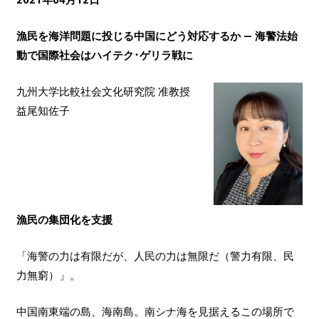
漁民を海洋問題に投じる中国にどう対応するか ― 海警法始
動で国際社会はハイテク･ゲリラ戦に
九州大学比較社会文化研究院 准教授
益尾知佐子
漁民の集団化を支援
「海警の力は有限だが、人民の力は無限だ（警力有限、民
力無窮）」。
中国南東端の島、海南島。南シナ海を見据えるこの場所で