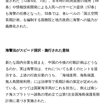
渡された［12条5項、7項］。非常時の民間資産の徴用［54
条］や情報技術開発による人民へのサービス提供［57条］
も海警の任務となった。53条では、各レベルの「国土空間
長期計画」を編制する国務院と地方政府に海警への協力が
義務化された。
海警法がスピード採択・施行された意味
新たな国内分業を踏まえ、中国の今後の行動計画はどうな
るのか。実は海警法は、それについても多くのヒントを提
示する。上述の行政分業のうち、「海域使用、海島保護、
無人島開発利用」には法律等で長期計画の策定が定められ
ている。かつては国家海洋局がこれを担当し、例えば南シ
ナ海スプラトリー諸島の埋め立ては第1次全国海島保護長期
計画に基づき実施された。