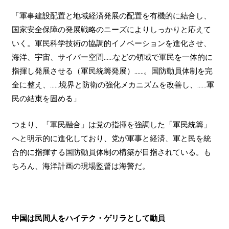
「軍事建設配置と地域経済発展の配置を有機的に結合し、
国家安全保障の発展戦略のニーズによりしっかりと応えて
いく。軍民科学技術の協調的イノベーションを進化させ、
海洋、宇宙、サイバー空間……などの領域で軍民を一体的に
指揮し発展させる（軍民統籌発展）……。国防動員体制を完
全に整え、……境界と防衛の強化メカニズムを改善し、……軍
民の結束を固める」
つまり、「軍民融合」は党の指揮を強調した「軍民統籌」
へと明示的に進化しており、党が軍事と経済、軍と民を統
合的に指揮する国防動員体制の構築が目指されている。も
ちろん、海洋計画の現場監督は海警だ。
中国は民間人をハイテク・ゲリラとして動員