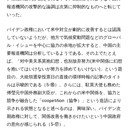
報道機関の攻撃的な論調は次第に抑制的なものへと転じて
いった。
バイデン政権において米中対立が劇的に改善するとは認識
していないようだが、他方で気候変動問題などのグローバ
ル・イシューを中心に協力の余地が拡大すると、中国の主
要報道機関は分析しているようである。その上でたとえ
ば、「对中美关系莫抱幻想，也别放弃努力(米中関係に幻想
を抱いてはいけないが努力を諦めてもいけない)」という題
目の、大統領選挙投票日の直後の環球時報の記事のタイト
ルは示唆的である（5-⑯）。さらには、駐英大使も務めた
傅瑩元中国外務副大臣が、これからの米中関係を、協力と
競争が融合した「coopetition（協争）」という造語により
示される状態となると述べるのは、興味深い。バイデン次
期政権に対して、関係改善を働きかけたいという中国政府
の意向が感じられる（5-⑰）。