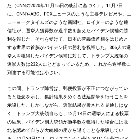
た（CNNの2020年11月15日の統計に基づく）。11月7日
に、CNNやABC、FOXニュースのような主要テレビ局や、ニ
ューヨークタイムズのような新聞社、ロイターのような通
信社が、選挙人獲得数が過半数を超えたバイデン候補の勝
利を報じた。それを受けて、日本の菅義偉首相をはじめと
する世界の首脳がバイデン氏の勝利を祝福した。306人の選
挙人を獲得したバイデン候補に対して、トランプ大統領の
選挙人数は232人にとどまっているため、これから過半数に
到達する可能性は小さい。
この間、トランプ陣営は、郵便投票が不正につながってい
ると疑念を示し、集計結果をめぐる法廷闘争を行うことを
示唆した。しかしながら、選挙結果が覆される見通しはな
く、トランプ大統領自らも、12月14日の選挙人による投票
の結果、バイデン副大統領が過半数を獲得した場合には敗
北を認めて自らが大統領の座から退くことを示唆してい
る。11月30日には、ウィスコンシン州とアリゾナ州でバイ