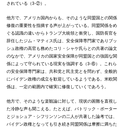
されている（3-②）。
他方で、アメリカ国内からも、そのような同盟国との関係
修復の重要性を指摘する声が上がっている。同盟関係をめ
ぐる認識の違いからトランプ大統領と衝突し、国防長官を
辞任したジム・マティス氏は、安全保障専門家でありブッ
シュ政権の高官も務めたコリ・シャケ氏らとの共著の論文
のなかで、アメリカの国家安全保障が同盟国との強固な関
係によって守られている現実を強調する（3-⑥）。これら
の安全保障専門家は、共和党と民主党とを問わず、全般的
にバイデン政権の成立を歓迎しているようである。米欧関
係は、一定の範囲内で確実に修復していくであろう。
他方で、そのような楽観論に対して、現状の困難を直視し
た冷静な声も聞こえる。たとえば、パトリック・ポーター
とジョシュア・シフリンソンの二人が共著した論考では、
バイデン政権となっても引き続き同盟関係は摩擦に満ちた