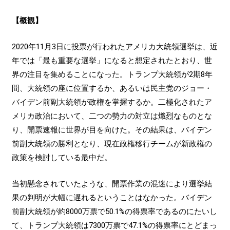
【概観】
2020年11月3日に投票が行われたアメリカ大統領選挙は、近
年では「最も重要な選挙」になると想定されたとおり、世
界の注目を集めることになった。トランプ大統領が2期8年
間、大統領の座に位置するか、あるいは民主党のジョー・
バイデン前副大統領が政権を掌握するか。二極化されたア
メリカ政治において、二つの勢力の対立は熾烈なものとな
り、開票速報に世界が目を向けた。その結果は、バイデン
前副大統領の勝利となり、現在政権移行チームが新政権の
政策を検討している最中だ。
当初懸念されていたような、開票作業の混迷により選挙結
果の判明が大幅に遅れるということはなかった。バイデン
前副大統領が約8000万票で50.1%の得票率であるのにたいし
て、トランプ大統領は7300万票で47.1%の得票率にとどまっ