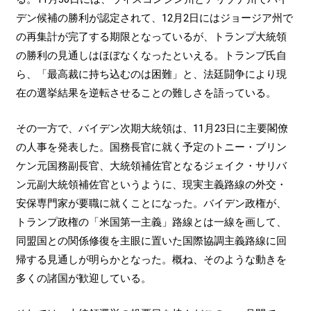
デン候補の勝利が認定されて、12月2日にはジョージア州で
の再集計が完了する期限となっているが、トランプ大統領
の勝利の見通しはほぼなくなったといえる。トランプ氏自
ら、「最高裁に持ち込むのは困難」と、法廷闘争により現
在の選挙結果を逆転させることの難しさを語っている。
その一方で、バイデン次期大統領は、11月23日に主要閣僚
の人事を発表した。国務長官に就く予定のトニー・ブリン
ケン元国務副長官、大統領補佐官となるジェイク・サリバ
ン元副大統領補佐官というように、現実主義路線の外交・
安保専門家が要職に就くことになった。バイデン政権が、
トランプ政権の「米国第一主義」路線とは一線を画して、
同盟国との関係修復を主眼に置いた国際協調主義路線に回
帰する見通しが明らかとなった。概ね、そのような動きを
多くの諸国が歓迎している。