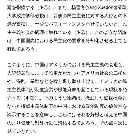
題を指摘する（4-①）。また、杨雪冬(Yang Xuedong)清華
大学政治学部教授は、西側の民主主義に対する人びとの不
満が蓄積し、十分なパフォーマンスを示せていないと、民
主主義社会の病理に触れている（4-②）。このような議論
は、中国国内における民主化の要求を冷却化させる上でも
有効であろう。
このように、中国はアメリカにおける民主主義の衰退と、
大統領選挙によって拍車がかかったアメリカ社会の二極化
や、混乱、暴動などを繰り返し取り上げて、アメリカの民
主主義体制が制度疲労や機能麻痺を起こしている現状を紹
介する（4-③）。そのような論調は、徹底した監視社会と
なった権威主義体制下の中国における政治制度の優位性を
誇示することを意味し、さらにはそれを好機と考える中国
のより強硬な対外行動に帰結するであろう。その点を次に
見ていきたい。