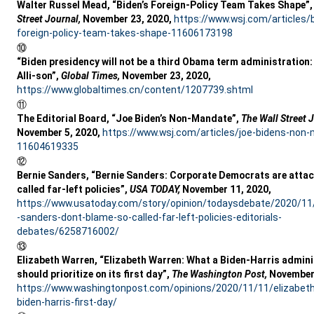
Walter Russel Mead, “Biden’s Foreign-Policy Team Takes Shape”
Street Journal,
November 23, 2020,
https://www.wsj.com/articles/
foreign-policy-team-takes-shape-11606173198
⑩
“Biden presidency will not be a third Obama term administration
Alli-son”,
Global Times,
November 23, 2020,
https://www.globaltimes.cn/content/1207739.shtml
⑪
The Editorial Board, “Joe Biden’s Non-Mandate”,
The Wall Street 
November 5, 2020,
https://www.wsj.com/articles/joe-bidens-non
11604619335
⑫
Bernie Sanders, “Bernie Sanders: Corporate Democrats are attac
called far-left policies”,
USA TODAY,
November 11, 2020,
https://www.usatoday.com/story/opinion/todaysdebate/2020/11
-sanders-dont-blame-so-called-far-left-policies-editorials-
debates/6258716002/
⑬
Elizabeth Warren, “Elizabeth Warren: What a Biden-Harris admini
should prioritize on its first day”,
The Washington Post,
November 
https://www.washingtonpost.com/opinions/2020/11/11/elizabeth
biden-harris-first-day/