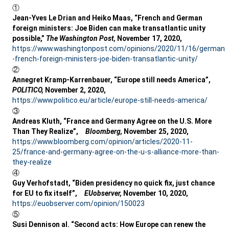
①
Jean-Yves Le Drian and Heiko Maas, “French and German
foreign ministers: Joe Biden can make transatlantic unity
possible,”
The Washington Post,
November 17, 2020,
https://www.washingtonpost.com/opinions/2020/11/16/german
-french-foreign-ministers-joe-biden-transatlantic-unity/
②
Annegret Kramp-Karrenbauer, “Europe still needs America”,
POLITICO,
November 2, 2020,
https://www.politico.eu/article/europe-still-needs-america/
③
Andreas Kluth, “France and Germany Agree on the U.S. More
Than They Realize”,
Bloomberg,
November 25, 2020,
https://www.bloomberg.com/opinion/articles/2020-11-
25/france-and-germany-agree-on-the-u-s-alliance-more-than-
they-realize
④
Guy Verhofstadt, “Biden presidency no quick fix, just chance
for EU to fix itself”,
EUobserver,
November 10, 2020,
https://euobserver.com/opinion/150023
⑤
Susi Dennison al. “Second acts: How Europe can renew the