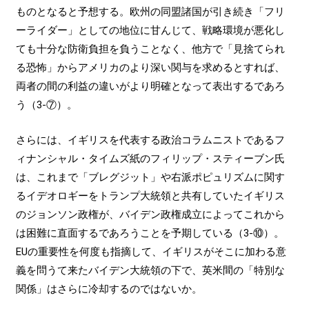
ものとなると予想する。欧州の同盟諸国が引き続き「フリ
ーライダー」としての地位に甘んじて、戦略環境が悪化し
ても十分な防衛負担を負うことなく、他方で「見捨てられ
る恐怖」からアメリカのより深い関与を求めるとすれば、
両者の間の利益の違いがより明確となって表出するであろ
う（3-⑦）。
さらには、イギリスを代表する政治コラムニストであるフ
ィナンシャル・タイムズ紙のフィリップ・スティーブン氏
は、これまで「ブレグジット」や右派ポピュリズムに関す
るイデオロギーをトランプ大統領と共有していたイギリス
のジョンソン政権が、バイデン政権成立によってこれから
は困難に直面するであろうことを予期している（3-⑩）。
EUの重要性を何度も指摘して、イギリスがそこに加わる意
義を問うて来たバイデン大統領の下で、英米間の「特別な
関係」はさらに冷却するのではないか。