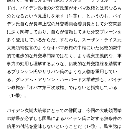
ドは、バイデン政権の外交政策がオバマ政権とは異なるも
のとなるという見通しを示す（1-⑨）。というのも、バイ
デン氏自らが長年上院の外交委員会委員長として外交問題
に深く関与しており、自らが信頼してきた外交ブレーンを
多く登用しているからだ。すなわち、スーザン・ライス元
大統領補佐官のようなオバマ政権の中枢にいた比較的親中
的で進歩的な外交専門家ではなく、より現実主義的な、軍
事力の効用も理解するような、伝統的な外交路線を踏襲す
るブリンケン氏やサリバン氏のような人物を重用してい
る。グレアム・アリソン・ハーバード大学教授も、バイデ
ン政権が「オバマ第三次政権」ではないと指摘している
（1-⑩）。
バイデン次期大統領にとっての難問は、今回の大統領選挙
の結果が必ずしも国民によるバイデン氏に対する無条件の
信用の付託を意味しないということだ（1-⑪）。民主党は