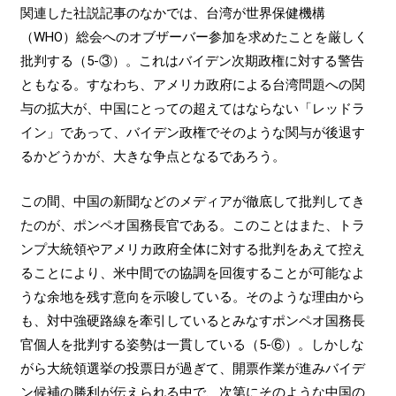
関連した社説記事のなかでは、台湾が世界保健機構
（WHO）総会へのオブザーバー参加を求めたことを厳しく
批判する（5-③）。これはバイデン次期政権に対する警告
ともなる。すなわち、アメリカ政府による台湾問題への関
与の拡大が、中国にとっての超えてはならない「レッドラ
イン」であって、バイデン政権でそのような関与が後退す
るかどうかが、大きな争点となるであろう。
この間、中国の新聞などのメディアが徹底して批判してき
たのが、ポンペオ国務長官である。このことはまた、トラ
ンプ大統領やアメリカ政府全体に対する批判をあえて控え
ることにより、米中間での協調を回復することが可能なよ
うな余地を残す意向を示唆している。そのような理由から
も、対中強硬路線を牽引しているとみなすポンペオ国務長
官個人を批判する姿勢は一貫している（5-⑥）。しかしな
がら大統領選挙の投票日が過ぎて、開票作業が進みバイデ
ン候補の勝利が伝えられる中で、次第にそのような中国の