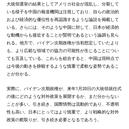
大統領選挙の結果としてアメリカ社会が混乱し、分裂して
いる様子を中国の報道機関は注視しており、自らの政治的
および経済的な優位性を再認識するような論説を掲載して
いる。さらには、そのような中国に対して、日本が経済的
な動機からも接近することが賢明であるという論調も見ら
れる。他方で、バイデン次期政権が当初想定していたより
も、より広範な領域での協力の可能性が生じることについ
ても言及している。これらを総合すると、中国は現時点で
は今後の動きを静観するような慎重で柔軟な姿勢であるこ
とが分かる。
実際に、バイデン次期政権が、来年1月20日の大統領就任式
の後にどのような対外政策を展開するか、まだ分からない
ことが多い。引き続き、国際情勢は流動的であり、不透明
性も高い。日本にとってはより慎重で、より戦略的な対外
政策の舵取りが、引き続き必要となるであろう。