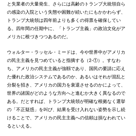
と失業者の大量発生、さらには高齢のトランプ大統領自ら
の感染の入院という失態や困難が続いたにもかかわらず、
トランプ大統領は四年前よりも多くの得票を確保してい
る。四年間の任期中に、「トランプ主義」の政治文化がア
メリカに根づきつつあるのだ。
ウォルター・ラッセル・ミードは、今や世界中がアメリカ
の民主主義を見つめていると指摘する（2-①）。すなわ
ち、アメリカの民主主義が強靱であり、国民の要請に応え
た優れた政治システムであるのか、あるいはそれが混乱と
分裂を招き、アメリカの国力を衰退させるのかによって、
世界の諸国がどのような方向へと進むか大きく異なるので
ある。だとすれば、トランプ大統領が明確な根拠なく選挙
の「不正疑惑」を叫び、結果を受け入れない姿勢を示し続
けることで、アメリカの民主主義への信頼は損なわれてい
るといえる。