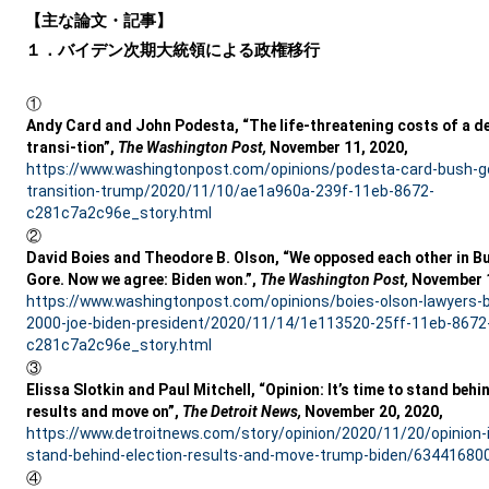
【主な論文・記事】
１．バイデン次期大統領による政権移行
①
Andy Card and John Podesta, “The life-threatening costs of a d
transi-tion”,
The Washington Post,
November 11, 2020,
https://www.washingtonpost.com/opinions/podesta-card-bush-g
transition-trump/2020/11/10/ae1a960a-239f-11eb-8672-
c281c7a2c96e_story.html
②
David Boies and Theodore B. Olson, “We opposed each other in Bu
Gore. Now we agree: Biden won.”,
The Washington Post,
November 1
https://www.washingtonpost.com/opinions/boies-olson-lawyers-
2000-joe-biden-president/2020/11/14/1e113520-25ff-11eb-8672
c281c7a2c96e_story.html
③
Elissa Slotkin and Paul Mitchell, “Opinion: It’s time to stand behi
results and move on”,
The Detroit News,
November 20, 2020,
https://www.detroitnews.com/story/opinion/2020/11/20/opinion-
stand-behind-election-results-and-move-trump-biden/63441680
④