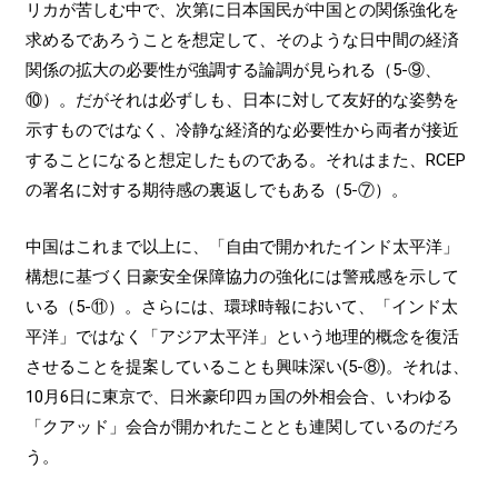
リカが苦しむ中で、次第に日本国民が中国との関係強化を
求めるであろうことを想定して、そのような日中間の経済
関係の拡大の必要性が強調する論調が見られる（5-⑨、
⑩）。だがそれは必ずしも、日本に対して友好的な姿勢を
示すものではなく、冷静な経済的な必要性から両者が接近
することになると想定したものである。それはまた、RCEP
の署名に対する期待感の裏返しでもある（5-⑦）。
中国はこれまで以上に、「自由で開かれたインド太平洋」
構想に基づく日豪安全保障協力の強化には警戒感を示して
いる（5-⑪）。さらには、環球時報において、「インド太
平洋」ではなく「アジア太平洋」という地理的概念を復活
させることを提案していることも興味深い(5-⑧)。それは、
10月6日に東京で、日米豪印四ヵ国の外相会合、いわゆる
「クアッド」会合が開かれたこととも連関しているのだろ
う。