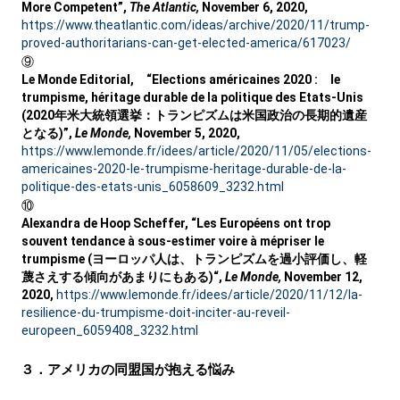
More Competent”,
The Atlantic,
November 6, 2020,
https://www.theatlantic.com/ideas/archive/2020/11/trump-
proved-authoritarians-can-get-elected-america/617023/
⑨
Le Monde Editorial, “Elections américaines 2020 : le
trumpisme, héritage durable de la politique des Etats-Unis
(2020年米大統領選挙：トランピズムは米国政治の長期的遺産
となる)”,
Le Monde,
November 5, 2020,
https://www.lemonde.fr/idees/article/2020/11/05/elections-
americaines-2020-le-trumpisme-heritage-durable-de-la-
politique-des-etats-unis_6058609_3232.html
⑩
Alexandra de Hoop Scheffer, “Les Européens ont trop
souvent tendance à sous-estimer voire à mépriser le
trumpisme (ヨーロッパ人は、トランピズムを過小評価し、軽
蔑さえする傾向があまりにもある)“,
Le Monde,
November 12,
2020,
https://www.lemonde.fr/idees/article/2020/11/12/la-
resilience-du-trumpisme-doit-inciter-au-reveil-
europeen_6059408_3232.html
３．アメリカの同盟国が抱える悩み