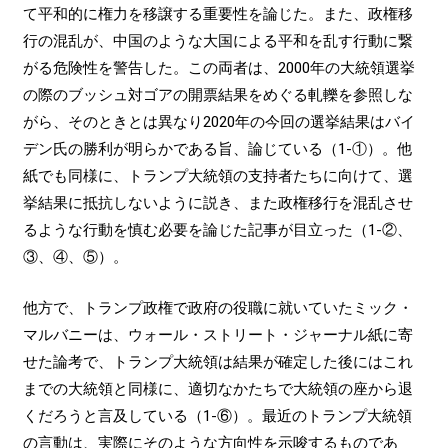
て平和的に権力を移譲する重要性を論じた。また、政権移
行の混乱が、中国のような大国による平和を乱す行動に繋
がる危険性を警告した。この両者は、2000年の大統領選挙
の際のブッシュ対ゴアの開票結果をめぐる軋轢を参照しな
がら、そのときとは異なり2020年の今回の選挙結果はバイ
デン氏の勝利が明らかである旨、論じている（1-①）。他
紙でも同様に、トランプ大統領の支持者たちに向けて、選
挙結果に抵抗しないように説き、また政権移行を混乱させ
るような行動を慎む必要を論じた記事が目立った（1-②、
③、④、⑤）。
他方で、トランプ政権で政府の役職に就いていたミック・
マルバニーは、ウォール・ストリート・ジャーナル紙に寄
せた論考で、トランプ大統領は結果が確定した後にはこれ
までの大統領と同様に、適切なかたちで大統領の座から退
くだろうと言及している（1-⑥）。最近のトランプ大統領
の言動は、実際にそのような方向性を示唆するものであ