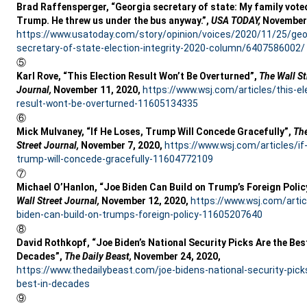
Brad Raffensperger, “Georgia secretary of state: My family vote
Trump. He threw us under the bus anyway.”,
USA TODAY,
November 
https://www.usatoday.com/story/opinion/voices/2020/11/25/geo
secretary-of-state-election-integrity-2020-column/6407586002/
⑤
Karl Rove, “This Election Result Won’t Be Overturned”,
The Wall St
Journal,
November 11, 2020,
https://www.wsj.com/articles/this-el
result-wont-be-overturned-11605134335
⑥
Mick Mulvaney, “If He Loses, Trump Will Concede Gracefully”,
The
Street Journal,
November 7, 2020,
https://www.wsj.com/articles/if
trump-will-concede-gracefully-11604772109
⑦
Michael O’Hanlon, “Joe Biden Can Build on Trump’s Foreign Polic
Wall Street Journal,
November 12, 2020,
https://www.wsj.com/artic
biden-can-build-on-trumps-foreign-policy-11605207640
⑧
David Rothkopf, “Joe Biden’s National Security Picks Are the Best
Decades”,
The Daily Beast,
November 24, 2020,
https://www.thedailybeast.com/joe-bidens-national-security-pick
best-in-decades
⑨