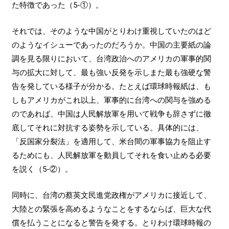
た特徴であった（5-①）。
それでは、そのような中国がとりわけ重視していたのはど
のようなイシューであったのだろうか。中国の主要紙の論
調を見る限りにおいて、台湾政治へのアメリカの軍事的関
与の拡大に対して、最も強い反発を示しまた最も強硬な警
告を発している様子が分かる。たとえば環球時報紙は、も
しもアメリカがこれ以上、軍事的に台湾への関与を強める
のであれば、中国は人民解放軍を用いて戦争も辞さずに徹
底してそれに対抗する姿勢を示している。具体的には、
「反国家分裂法」を適用して、米台間の軍事協力を阻止す
るためにも、人民解放軍を動員してそれを食い止める必要
を説く（5-②）。
同時に、台湾の蔡英文民進党政権がアメリカに接近して、
大陸との緊張を高めるようなことをするならば、巨大な代
償を払うことになると警告を発する。とりわけ環球時報の