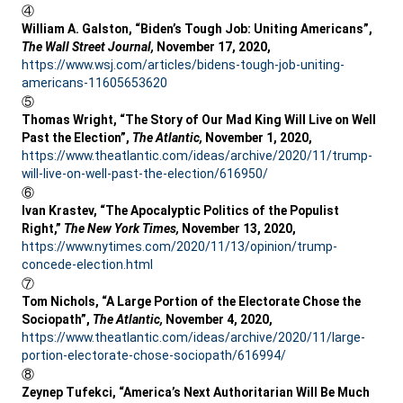
④
William A. Galston, “Biden’s Tough Job: Uniting Americans”,
The Wall Street Journal,
November 17, 2020,
https://www.wsj.com/articles/bidens-tough-job-uniting-
americans-11605653620
⑤
Thomas Wright, “The Story of Our Mad King Will Live on Well
Past the Election”,
The Atlantic,
November 1, 2020,
https://www.theatlantic.com/ideas/archive/2020/11/trump-
will-live-on-well-past-the-election/616950/
⑥
Ivan Krastev, “The Apocalyptic Politics of the Populist
Right,”
The New York Times,
November 13, 2020,
https://www.nytimes.com/2020/11/13/opinion/trump-
concede-election.html
⑦
Tom Nichols, “A Large Portion of the Electorate Chose the
Sociopath”,
The Atlantic,
November 4, 2020,
https://www.theatlantic.com/ideas/archive/2020/11/large-
portion-electorate-chose-sociopath/616994/
⑧
Zeynep Tufekci, “America’s Next Authoritarian Will Be Much