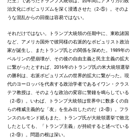
た王」であったトランプ大統領は、四年間にアメリカの政
治文化にポピュリズムを深く浸透させた（2-⑤）。そのよ
うな混乱からの回復は容易ではない。
それだけではない。トランプ大統領の任期中に、東欧諸国
など、アメリカ国外で彼同様の右派的なポピュリスト政治
家が誕生し、またトランプ氏との関係を深めた。1989年の
ベルリンの壁崩壊が、その後の自由主義と民主主義の拡大
に繋がったとすれば、2016年のトランプ氏の米大統領選挙
の勝利は、右派ポピュリズムの世界的拡大に繋がった。現
代のヨーロッパを代表する政治学者であるイワン・クラス
テフ教授は、そのような政治の変容に警鐘を鳴らしている
（2-⑥）。いわば、トランプ大統領は世界中に数多くの自
らの権威主義的な「友」を生み出したのだ（2-⑧）。フラ
ンスのルモンド紙もまた、トランプ氏が大統領選挙で敗北
したとしても、「トランプ主義」が持続すると述べている
（2-⑨）。問題の根は深い。