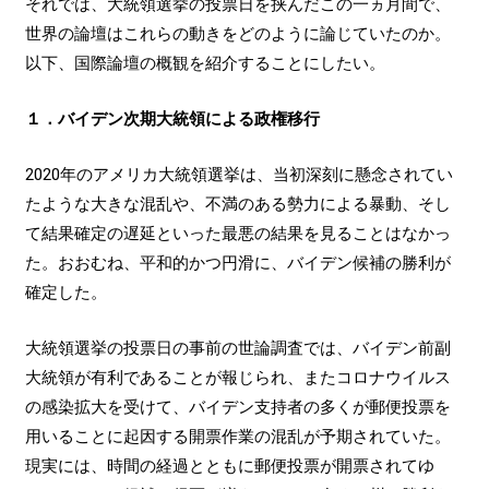
それでは、大統領選挙の投票日を挟んだこの一ヵ月間で、
世界の論壇はこれらの動きをどのように論じていたのか。
以下、国際論壇の概観を紹介することにしたい。
１．バイデン次期大統領による政権移行
2020年のアメリカ大統領選挙は、当初深刻に懸念されてい
たような大きな混乱や、不満のある勢力による暴動、そし
て結果確定の遅延といった最悪の結果を見ることはなかっ
た。おおむね、平和的かつ円滑に、バイデン候補の勝利が
確定した。
大統領選挙の投票日の事前の世論調査では、バイデン前副
大統領が有利であることが報じられ、またコロナウイルス
の感染拡大を受けて、バイデン支持者の多くが郵便投票を
用いることに起因する開票作業の混乱が予期されていた。
現実には、時間の経過とともに郵便投票が開票されてゆ