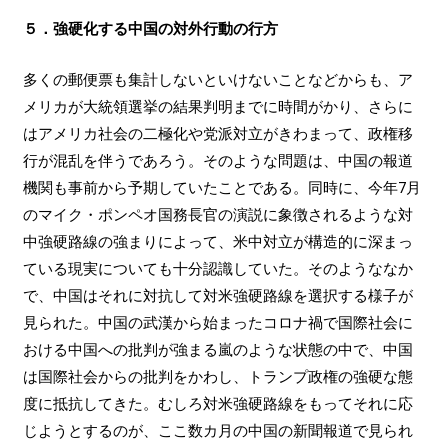
５．強硬化する中国の対外行動の行方
多くの郵便票も集計しないといけないことなどからも、ア
メリカが大統領選挙の結果判明までに時間がかり、さらに
はアメリカ社会の二極化や党派対立がきわまって、政権移
行が混乱を伴うであろう。そのような問題は、中国の報道
機関も事前から予期していたことである。同時に、今年7月
のマイク・ポンペオ国務長官の演説に象徴されるような対
中強硬路線の強まりによって、米中対立が構造的に深まっ
ている現実についても十分認識していた。そのようななか
で、中国はそれに対抗して対米強硬路線を選択する様子が
見られた。中国の武漢から始まったコロナ禍で国際社会に
おける中国への批判が強まる嵐のような状態の中で、中国
は国際社会からの批判をかわし、トランプ政権の強硬な態
度に抵抗してきた。むしろ対米強硬路線をもってそれに応
じようとするのが、ここ数カ月の中国の新聞報道で見られ