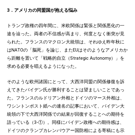
3．アメリカの同盟国が抱える悩み
トランプ政権の四年間に、米欧関係は緊張と関係悪化の一
途を辿った。両者の不信感が高まり、何度となく衝突が見
られた。フランスのマクロン大統領は、それゆえ昨年秋に
はNATOの「脳死」を論じ、またEUはそのようなアメリカか
ら距離を置いて「戦略的自立（Strategic Autonomy）」を
求める必要を唱えるようになった。
そのような欧州諸国にとって、大西洋同盟の関係修復を訴
えてきたバイデン氏が勝利することは望ましいことであっ
た。フランスのルドリアン外相とドイツのマース外相は、
ワシントンポスト紙への連名の記事において、バイデン大
統領の下で大西洋関係での結束が回復することへの期待を
語っている（3-①）。同様にバイデン政権への期待感は、
ドイツのクランプカレンバウアー国防相による寄稿にも示