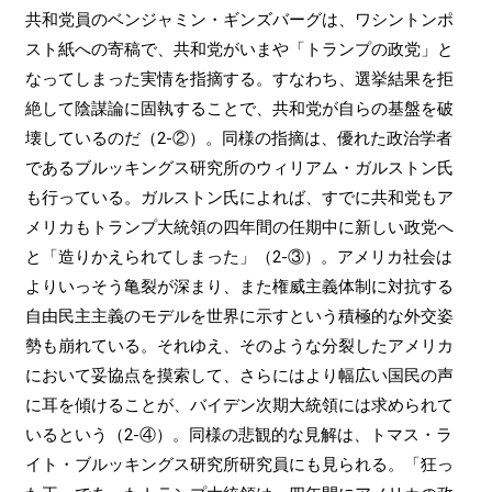
共和党員のベンジャミン・ギンズバーグは、ワシントンポ
スト紙への寄稿で、共和党がいまや「トランプの政党」と
なってしまった実情を指摘する。すなわち、選挙結果を拒
絶して陰謀論に固執することで、共和党が自らの基盤を破
壊しているのだ（2-②）。同様の指摘は、優れた政治学者
であるブルッキングス研究所のウィリアム・ガルストン氏
も行っている。ガルストン氏によれば、すでに共和党もア
メリカもトランプ大統領の四年間の任期中に新しい政党へ
と「造りかえられてしまった」（2-③）。アメリカ社会は
よりいっそう亀裂が深まり、また権威主義体制に対抗する
自由民主主義のモデルを世界に示すという積極的な外交姿
勢も崩れている。それゆえ、そのような分裂したアメリカ
において妥協点を摸索して、さらにはより幅広い国民の声
に耳を傾けることが、バイデン次期大統領には求められて
いるという（2-④）。同様の悲観的な見解は、トマス・ラ
イト・ブルッキングス研究所研究員にも見られる。「狂っ