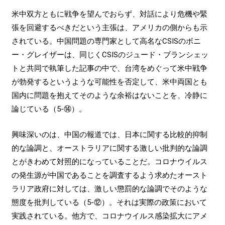
米中双方ともに戦争を望んでおらず、対話により危機や緊
張を回避するべきだという主張は、アメリカの側からも示
されている。中国問題の専門家として高名なCSISのボニ
ー・グレイザーは、同じくCSISのジュード・ブランシェッ
トと共同で執筆した記事の中で、台湾をめぐって米中戦争
が勃発するというような可能性を否定して、米中両国とも
国内に問題を抱えてそのような余裕はないことを、冷静に
論じている（5-⑭）。
興味深いのは、中国の報道では、日本に関する比較的抑制
的な論調と、オーストラリアに関する激しい批判的な論調
とがきわめて対照的になっていることだ。コロナウイルス
の発生源が中国であることを調査するよう求めたオースト
ラリア政府に対しては、激しい懲罰的な論調でそのような
態度を批判している（5-⑫）。それは実際の政策において
実践されている。他方で、コロナウイルス感染拡大にアメ