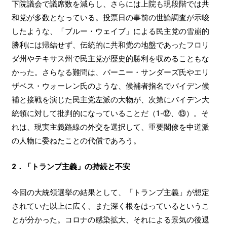
下院議会で議席数を減らし、さらには上院も現段階では共
和党が多数となっている。投票日の事前の世論調査が示唆
したような、「ブルー・ウェイブ」による民主党の雪崩的
勝利には帰結せず、伝統的に共和党の地盤であったフロリ
ダ州やテキサス州で民主党が歴史的勝利を収めることもな
かった。さらなる難問は、バーニー・サンダーズ氏やエリ
ザベス・ウォーレン氏のような、候補者指名でバイデン候
補と接戦を演じた民主党左派の大物が、次第にバイデン大
統領に対して批判的になっていることだ（1-⑫、⑬）。そ
れは、現実主義路線の外交を選択して、重要閣僚を中道派
の人物に委ねたことの代償であろう。
2．「トランプ主義」の持続と不安
今回の大統領選挙の結果として、「トランプ主義」が想定
されていた以上に広く、また深く根をはっているというこ
とが分かった。コロナの感染拡大、それによる景気の後退