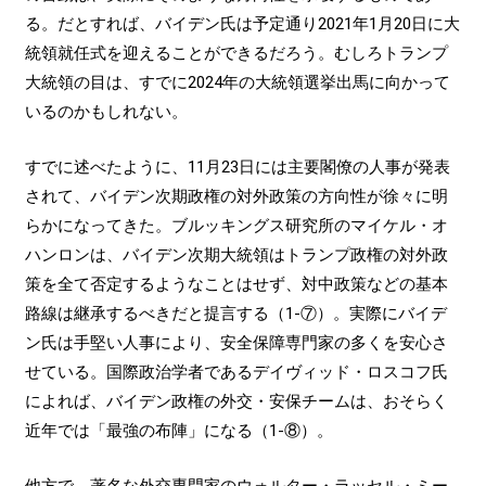
る。だとすれば、バイデン氏は予定通り2021年1月20日に大
統領就任式を迎えることができるだろう。むしろトランプ
大統領の目は、すでに2024年の大統領選挙出馬に向かって
いるのかもしれない。
すでに述べたように、11月23日には主要閣僚の人事が発表
されて、バイデン次期政権の対外政策の方向性が徐々に明
らかになってきた。ブルッキングス研究所のマイケル・オ
ハンロンは、バイデン次期大統領はトランプ政権の対外政
策を全て否定するようなことはせず、対中政策などの基本
路線は継承するべきだと提言する（1-⑦）。実際にバイデ
ン氏は手堅い人事により、安全保障専門家の多くを安心さ
せている。国際政治学者であるデイヴィッド・ロスコフ氏
によれば、バイデン政権の外交・安保チームは、おそらく
近年では「最強の布陣」になる（1-⑧）。
他方で、著名な外交専門家のウォルター・ラッセル・ミー