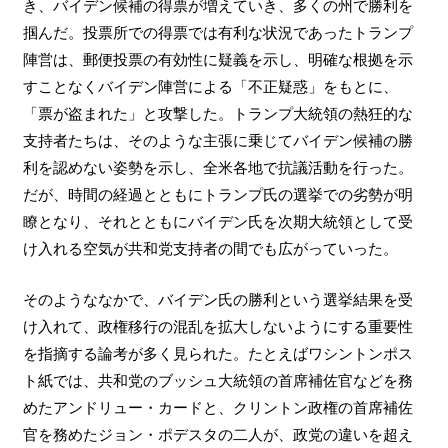
き、バイデン候補の得票が増えていき、多くの州で勝利を
掴んだ。投票所での得票では有利な状況であったトランプ
陣営は、郵便投票の有効性に疑義を示し、明確な根拠を示
すことなくバイデン陣営による「不正疑惑」をもとに、
「票が盗まれた」と攻撃した。トランプ大統領の熱狂的な
支持者たちは、そのような主張に乗じてバイデン候補の勝
利を認めない姿勢を示し、全米各地で抗議活動を行った。
だが、時間の経過とともにトランプ氏の選挙での劣勢が明
瞭となり、それとともにバイデン氏を次期大統領として受
け入れる空気が共和党支持者の間でも広がっていった。
そのようななかで、バイデン氏の勝利という選挙結果を受
け入れて、政権移行の混乱を拡大しないようにする重要性
を指摘する論考が多く見られた。たとえばワシントンポス
ト紙では、共和党のブッシュ大統領の首席補佐官などを務
めたアンドリュー・カードと、クリントン政権の首席補佐
官を務めたジョン・ポデスタの二人が、政党の違いを超え