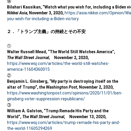
⑭
Bilahari Kausikan, “Watch what you wish for, including a Biden vi
Nikkei Asia,
November 3, 2020,
https://asia.nikkei.com/Opinion/W
you-wish-for-including-a-Biden-victory
２．「トランプ主義」の持続とその不安
①
Walter Russell Mead, “The World Still Watches America”,
The Wall Street Journal,
November 2, 2020,
https://www.wsj.com/articles/the-world-still-watches-
america-11604360015
②
Benjamin L. Ginsberg, “My party is destroying itself on the
altar of Trump”,
the Washington Post,
November 2, 2020,
https://www.washingtonpost.com/opinions/2020/11/01/ben-
ginsberg-voter-suppression-republicans/
③
William A. Galston, “Trump Remade His Party and the
World”,
The Wall Street Journal,
November 13, 2020,
https://www.wsj.com/articles/trump-remade-his-party-and-
the-world-11605294269