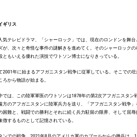
イギリス
作の人気テレビドラマ、「シャーロック」では、現在のロンドンを舞
ズが、次々と奇怪な事件の謎解きを進めてく。そのシャーロックの
役ともいえる優れた演技でワトソン博士になりきっている。
て2001年に始まるアフガニスタン戦争に従軍している。そこでの
ころから物語が始まる。
では、この陸軍軍医のワトソンは1878年の第2次アフガニスタン
遠方のアフガニスタンに陸軍兵力を送り、「アフガニスタン戦争」
の困難と、戦闘での勝利とそれに続く兵力駐留の限界、そして屈辱
象徴するものとして記憶されている。
ンでの戦争。2021年8月のアメリカ軍のカブールからの撤兵は、1