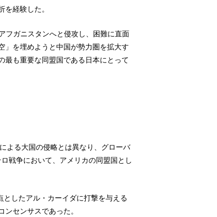
折を経験した。
るアフガニスタンへと侵攻し、困難に直面
空」を埋めようと中国が勢力圏を拡大す
の最も重要な同盟国である日本にとって
機による大国の侵略とは異なり、グローバ
ルな対テロ戦争において、アメリカの同盟国とし
拠点としたアル・カーイダに打撃を与える
コンセンサスであった。