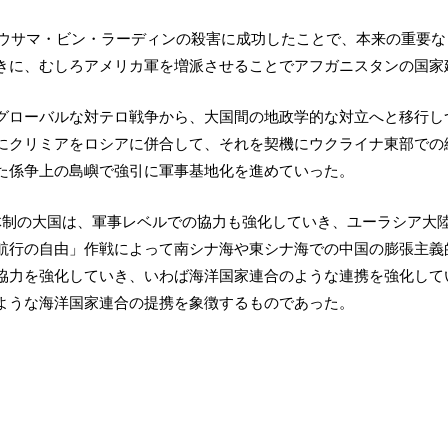
謀者ウサマ・ビン・ラーディンの殺害に成功したことで、本来の重要
きに、むしろアメリカ軍を増派させることでアフガニスタンの国家
グローバルな対テロ戦争から、大国間の地政学的な対立へと移行し
にクリミアをロシアに併合して、それを契機にウクライナ東部での
た係争上の島嶼で強引に軍事基地化を進めていった。
体制の大国は、軍事レベルでの協力も強化していき、ユーラシア大
航行の自由」作戦によって南シナ海や東シナ海での中国の膨張主義
協力を強化していき、いわば海洋国家連合のような連携を強化して
ような海洋国家連合の提携を象徴するものであった。