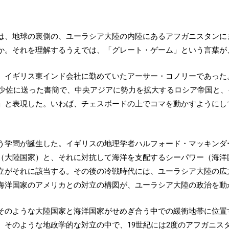
は、地球の裏側の、ユーラシア大陸の内陸にあるアフガニスタンに
か。それを理解するうえでは、「グレート・ゲーム」という言葉が
、イギリス東インド会社に勤めていたアーサー・コノリーであった
陸軍少佐に送った書簡で、中央アジアに勢力を拡大するロシア帝国と
」と表現した。いわば、チェスボードの上でコマを動かすようにし
う学問が誕生した。イギリスの地理学者ハルフォード・マッキンダ
（大陸国家）と、それに対抗して海洋を支配するシーパワー（海洋
立がそれに該当する。その後の冷戦時代には、ユーラシア大陸の広
海洋国家のアメリカとの対立の構図が、ユーラシア大陸の政治を動
そのような大陸国家と海洋国家がせめぎ合う中での緩衝地帯に位置
そのような地政学的な対立の中で、19世紀には2度のアフガニスタ