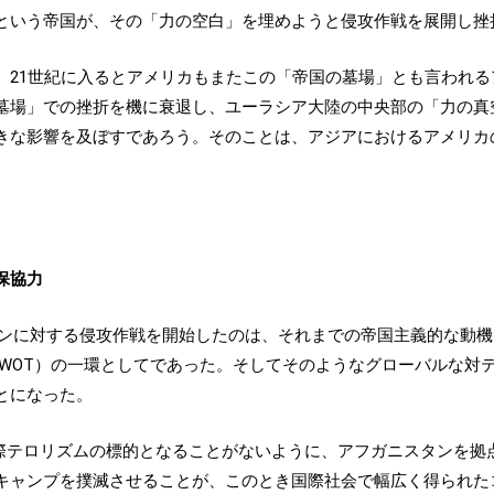
という帝国が、その「力の空白」を埋めようと侵攻作戦を展開し挫
、21世紀に入るとアメリカもまたこの「帝国の墓場」とも言われ
墓場」での挫折を機に衰退し、ユーラシア大陸の中央部の「力の真
きな影響を及ぼすであろう。そのことは、アジアにおけるアメリカ
保協力
スタンに対する侵攻作戦を開始したのは、それまでの帝国主義的な動
Terror; GWOT）の一環としてであった。そしてそのようなグローバ
とになった。
国際テロリズムの標的となることがないように、アフガニスタンを
キャンプを撲滅させることが、このとき国際社会で幅広く得られた