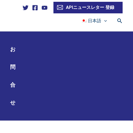
APIニュースレター 登録
検
日本語
索
お
問
合
せ