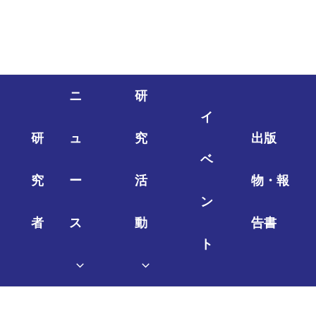
ニ
研
イ
研
ュ
究
出版
ベ
究
ー
活
物・報
ン
者
ス
動
告書
ト