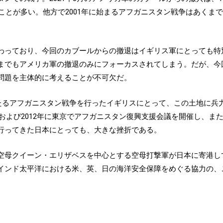
ことが多い。他方で2001年に始まるアフガニスタン戦争はあくまでも
わっており、今回のカブールからの撤退はイギリス軍にとっても特
までもアメリカ軍の撤退のみにフォーカスされてしまう。だが、今
問題を主体的に考えることが不可欠だ。
わたるアフガニスタン戦争を行ったイギリスにとって、この土地に
月および2012年に東京でアフガニスタン復興支援会議を開催し、また
行ってきた日本にとっても、大きな挫折である。
空母クイーン・エリザベスを中心とする空母打撃軍が日本に寄港し
インド太平洋における米、英、日の海洋安全保障をめぐる協力の、