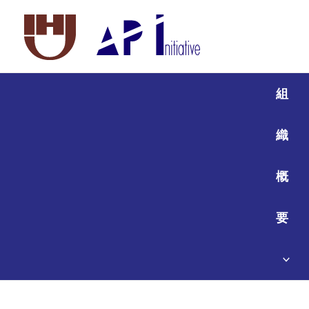
組
織
概
要