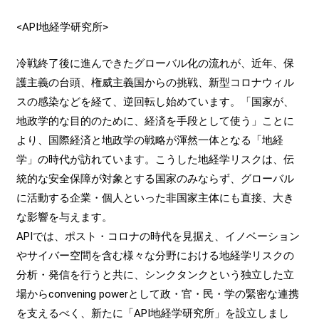
<API地経学研究所>
冷戦終了後に進んできたグローバル化の流れが、近年、保
護主義の台頭、権威主義国からの挑戦、新型コロナウィル
スの感染などを経て、逆回転し始めています。「国家が、
地政学的な目的のために、経済を手段として使う」ことに
より、国際経済と地政学の戦略が渾然一体となる「地経
学」の時代が訪れています。こうした地経学リスクは、伝
統的な安全保障が対象とする国家のみならず、グローバル
に活動する企業・個人といった非国家主体にも直接、大き
な影響を与えます。
APIでは、ポスト・コロナの時代を見据え、イノベーション
やサイバー空間を含む様々な分野における地経学リスクの
分析・発信を行うと共に、シンクタンクという独立した立
場からconvening powerとして政・官・民・学の緊密な連携
を支えるべく、新たに「API地経学研究所」を設立しまし