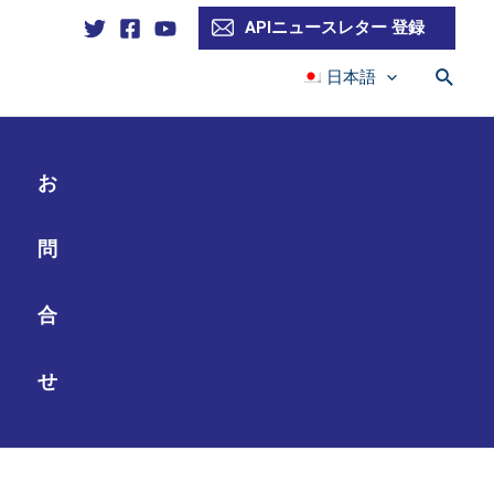
APIニュースレター 登録
検
日本語
索
お
問
合
せ