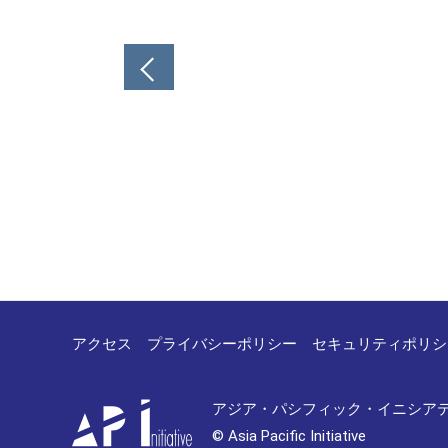
投
稿
ナ
ビ
ゲ
ー
シ
ョ
ン
アクセス
プライバシーポリシー
セキュリティポリシ
アジア・パシフィック・イニシア
© Asia Pacific Initiative