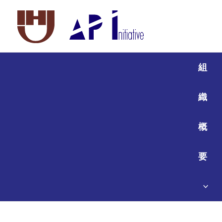
組
織
概
要