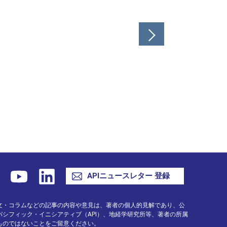
APIニュースレター 登録
文・コラムなどの記事の内容や意見は、著者の個人的見解であり、公
シフィック・イニシアティブ（API）、地経学研究所等、著者の所属
ものではないことをご留意ください。