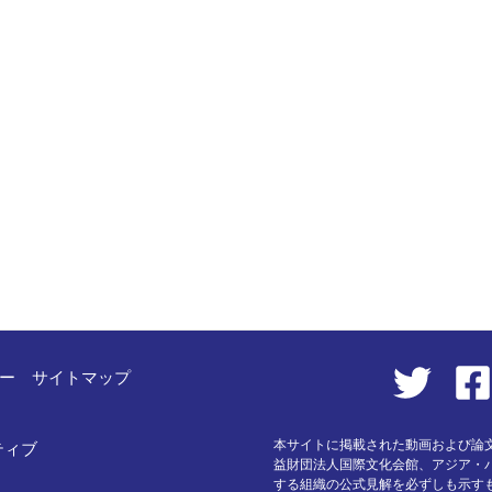
ー
サイトマップ
本サイトに掲載された動画および論
ティブ
益財団法人国際文化会館、アジア・パ
する組織の公式見解を必ずしも示す