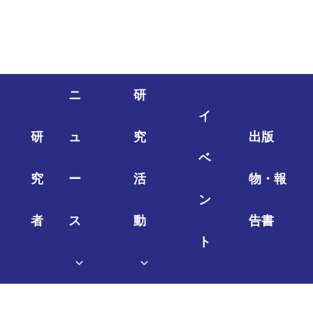
ニ
研
イ
研
ュ
究
出版
ベ
究
ー
活
物・報
ン
者
ス
動
告書
ト