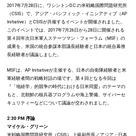
2017年7月28日に、ワシントンD.C.の米戦略国際問題研究所
（CSIS）で、アジア・パシフィック・イニシアティブ（AP
Initiative）とCSISが共催するイベントが開催されました。
このイベントでは、2017年7月26日から28日に開催される
第４回年次日米軍人ステーツマン・フォーラム（MSF）の
成果を、米国の統合参謀本部議長経験者と日本の統合幕僚
長経験者が議論しました。
MSFは、AP Initiativeが主催する、日本の自衛隊経験者と米
軍経験者間の戦略対話の場です。第４回となる今回は
『「地経学」的競争の時代における日米同盟』のテーマの
もと、北朝鮮の核兵器プログラムや海上警備、サイバーセ
キュリティーなどについて議論が交わされました。
2:30 PM 序論
マイケル・グリーン
米戦略国際問題研究所（CSIS） 上級副所長／アジア・日本