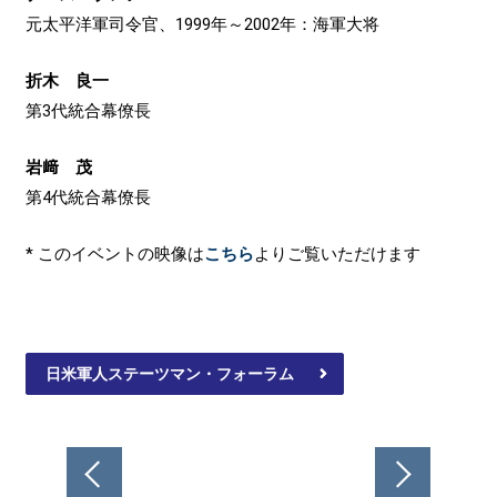
元太平洋軍司令官、1999年～2002年：海軍大将
折木 良一
第3代統合幕僚長
岩﨑 茂
第4代統合幕僚長
* このイベントの映像は
こちら
よりご覧いただけます
日米軍人ステーツマン・フォーラム
投
稿