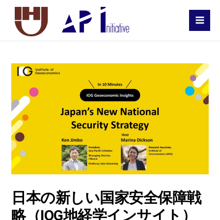
MAI
MEN
日本の新しい国家安全保障戦
略（IOG地経学インサイト）