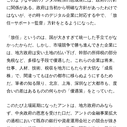
に関係がある。政府は当初から明確な方針があったわけで
はないが、その時々のデジタル企業に対応する中で、「放
任―サポート―監督」方針をとるようになった。
「放任」というのは、国が大きすぎて統一した手立てがな
かったからだ。しかし、市場競争で勝ち進んできた企業に
は、地方政府は安い土地の払い下げ、幹部の所得税の部分
免税など、多様な手段で優遇した。これらの企業は将来、
仕事、人材、技術、税収を地方にもたらす大切な「成長
株」で、間違ってもほかの都市に移らぬようにするため
だ。筆者の知る限り、北京、上海、深圳など大都市も、度
合いの差はあるものの何らかの「優遇策」をとっていた。
このたび上場延期になったアントは、地方政府のみなら
ず、中央政府の恩恵を受けた口だ。アントの金融事業拡大
の過程において既存の銀行や資産運用会社との競合が抜き