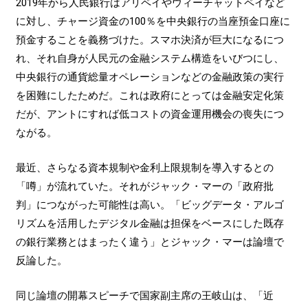
2019年から人民銀行はアリペイやウィーチャットペイなど
に対し、チャージ資金の100％を中央銀行の当座預金口座に
預金することを義務づけた。スマホ決済が巨大になるにつ
れ、それ自身が人民元の金融システム構造をいびつにし、
中央銀行の通貨総量オペレーションなどの金融政策の実行
を困難にしたためだ。これは政府にとっては金融安定化策
だが、アントにすれば低コストの資金運用機会の喪失につ
ながる。
最近、さらなる資本規制や金利上限規制を導入するとの
「噂」が流れていた。それがジャック・マーの「政府批
判」につながった可能性は高い。「ビッグデータ・アルゴ
リズムを活用したデジタル金融は担保をベースにした既存
の銀行業務とはまったく違う」とジャック・マーは論壇で
反論した。
同じ論壇の開幕スピーチで国家副主席の王岐山は、「近