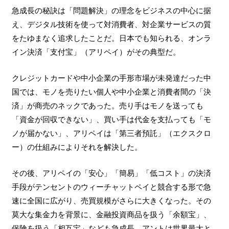
急成長の秘訣は「問題解決」の理念をビジネスの中心に据
え、デジタル技術を使って対消費者、対企業サービスの質
をたゆまなく追求したことだ。日本でも知られる、オンラ
イン決済「支付宝」（アリペイ）がその典型だ。
クレジットカードや中小企業の手形市場が未発達だった中
国では、モノを売りたい個人や中小企業と消費者間の「決
済」が商売のネックであった。売り手はモノを送っても
「資金が回収できない」、買い手は代金を支払っても「モ
ノが届かない」、アリペイは「第三者預託」（エクスクロ
ー）の仕組みによりそれを解決した。
その後、アリペイの「安心」「簡易」「低コスト」の決済
手段がテンセントのウィーチャットペイと競合する形で急
速に全国に広がり、売買規模がさらに大きくなった。その
莫大な集金力を背景に、金融投資商品を扱う「余額宝」、
保険を扱う「相互宝」なども急成長、アントは世界最大と