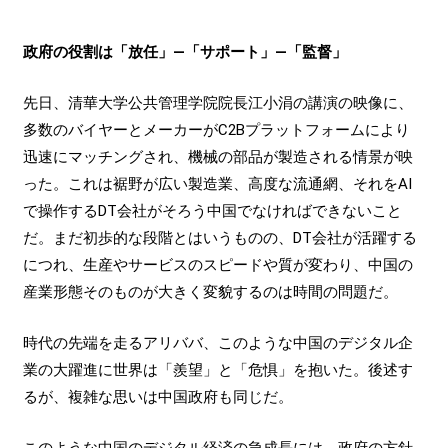
政府の役割は「放任」―「サポート」―「監督」
先日、清華大学公共管理学院院長江小涓の講演の映像に、
多数のバイヤーとメーカーがC2Bプラットフォームにより
迅速にマッチングされ、機械の部品が製造される情景が映
った。これは裾野が広い製造業、高度な流通網、それをAI
で操作するDT会社がそろう中国でなければできないこと
だ。まだ初歩的な段階とはいうものの、DT会社が活躍する
につれ、生産やサービスのスピードや質が変わり、中国の
産業形態そのものが大きく変貌するのは時間の問題だ。
時代の先端を走るアリババ、このような中国のデジタル企
業の大躍進に世界は「羨望」と「危惧」を抱いた。後述す
るが、複雑な思いは中国政府も同じだ。
このような中国のデジタル経済の急成長には、政府の方針