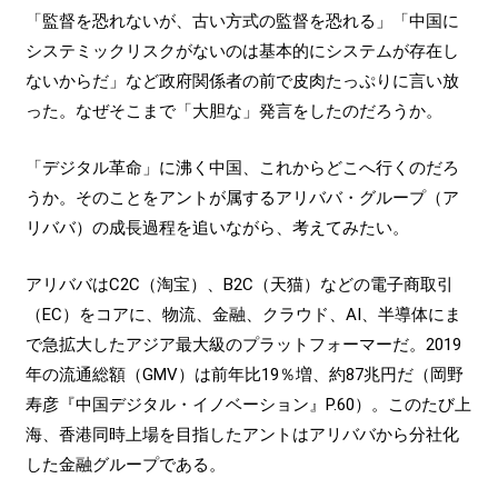
「監督を恐れないが、古い方式の監督を恐れる」「中国に
システミックリスクがないのは基本的にシステムが存在し
ないからだ」など政府関係者の前で皮肉たっぷりに言い放
った。なぜそこまで「大胆な」発言をしたのだろうか。
「デジタル革命」に沸く中国、これからどこへ行くのだろ
うか。そのことをアントが属するアリババ・グループ（ア
リババ）の成長過程を追いながら、考えてみたい。
アリババはC2C（淘宝）、B2C（天猫）などの電子商取引
（EC）をコアに、物流、金融、クラウド、AI、半導体にま
で急拡大したアジア最大級のプラットフォーマーだ。2019
年の流通総額（GMV）は前年比19％増、約87兆円だ（岡野
寿彦『中国デジタル・イノベーション』P.60）。このたび上
海、香港同時上場を目指したアントはアリババから分社化
した金融グループである。