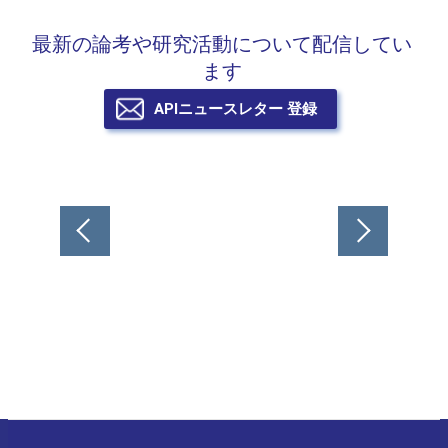
最新の論考や研究活動について配信してい
ます
APIニュースレター 登録
投
稿
ナ
ビ
ゲ
ー
シ
ョ
ン