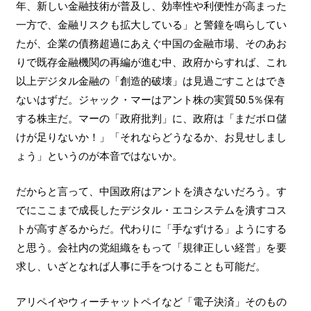
年、新しい金融技術が普及し、効率性や利便性が高まった
一方で、金融リスクも拡大している」と警鐘を鳴らしてい
たが、企業の債務超過にあえぐ中国の金融市場、そのあお
りで既存金融機関の再編が進む中、政府からすれば、これ
以上デジタル金融の「創造的破壊」は見過ごすことはでき
ないはずだ。ジャック・マーはアント株の実質50.5％保有
する株主だ。マーの「政府批判」に、政府は「まだボロ儲
けが足りないか！」「それならどうなるか、お見せしまし
ょう」というのが本音ではないか。
だからと言って、中国政府はアントを潰さないだろう。す
でにここまで成長したデジタル・エコシステムを潰すコス
トが高すぎるからだ。代わりに「手なずける」ようにする
と思う。会社内の党組織をもって「規律正しい経営」を要
求し、いざとなれば人事に手をつけることも可能だ。
アリペイやウィーチャットペイなど「電子決済」そのもの