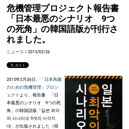
危機管理プロジェクト報告書
「日本最悪のシナリオ 9つ
の死角」の韓国語版が刊行さ
れました。
ニュース
/
2015/02/26
2015年2月26日、
「日本再建
のための危機管理」プロジ
ェクト
より、報告書 「日
本最悪のシナリオ 9つの死
角」の韓国語版「일본 최악
의 시나리오 9개의 사각지
대」が出版されました（韓