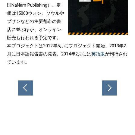
国NaNam Publishing）。定
価は15000ウォン、ソウルや
プサンなどの主要都市の書
店に並ぶほか、オンライン
販売も行われる予定です。
本プロジェクトは2012年5月にプロジェクト開始、2013年2
月に日本語報告書の発表、2014年2月には
英語版
が刊行され
ています。
投
稿
ナ
ビ
ゲ
ー
シ