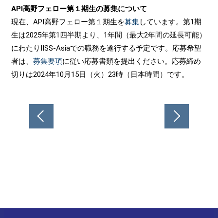
API高野フェロー第１期生の募集について
現在、API高野フェロー第１期生を
募集
しています。第1期
生は2025年第1四半期より、1年間（最大2年間の延長可能）
にわたりIISS-Asiaでの職務を遂行する予定です。応募希望
者は、
募集要項
に従い応募書類を提出ください。応募締め
切りは2024年10月15日（火）23時（日本時間）です。
投
稿
ナ
ビ
ゲ
ー
シ
ョ
ン