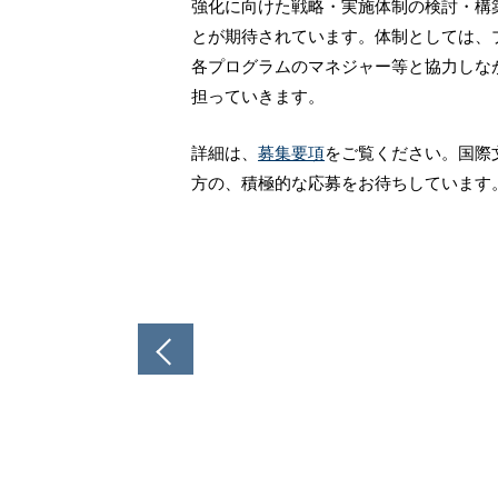
強化に向けた戦略・実施体制の検討・構
とが期待されています。体制としては、
各プログラムのマネジャー等と協力しな
担っていきます。
詳細は、
募集要項
をご覧ください。国際
方の、積極的な応募をお待ちしています
投
稿
ナ
ビ
ゲ
ー