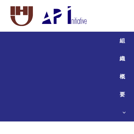
組
織
概
要