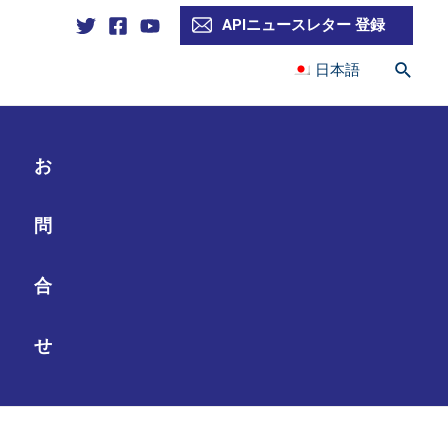
APIニュースレター 登録
検
日本語
索
お
問
合
せ