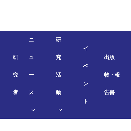
ニ
研
イ
研
ュ
究
出版
ベ
究
ー
活
物・報
ン
者
ス
動
告書
ト