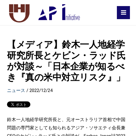
MAI
MEN
【メディア】鈴木一人地経学
研究所長とケビン・ラッド氏
が対談～「日本企業が知るべ
き『真の米中対立リスク』」
ニュース
/
2022/12/24
鈴木一人地経学研究所長と、元オーストラリア首相で中国
問題の専門家としても知られるアジア・ソサエティ会長兼
CEOのケビン・ラッド氏との対談が、Forbes Japan誌2023