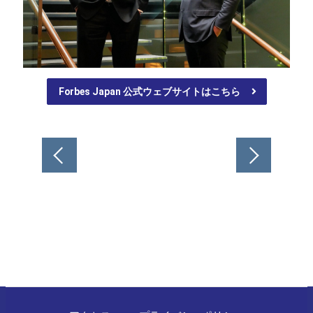
Forbes Japan 公式ウェブサイトはこちら
投
稿
ナ
ビ
ゲ
ー
シ
ョ
ン