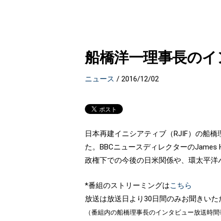
船橋洋一理事長のインタ
ニュース
/
2016/12/02
日本再建イニシアティブ（RJIF）の船橋理事長の
た。BBCニュースディレクターのJames Ha
政権下での今後の日米関係や、環太平洋パー
*番組のストリーミングは
こちら
放送は放送日より30日間のみお聞きいた
（番組内の船橋理事長のインタビュー放送時間帯は26