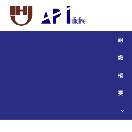
組
織
概
要