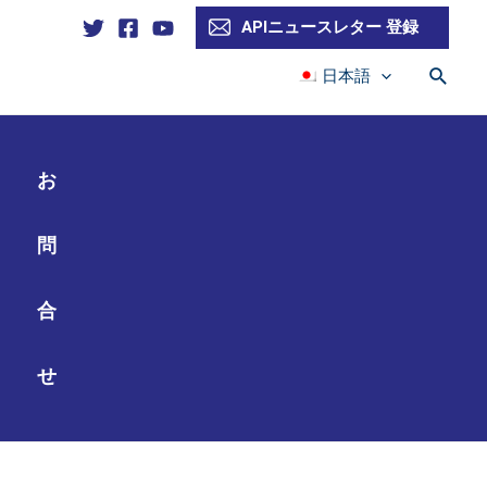
APIニュースレター 登録
検
日本語
索
お
問
合
せ