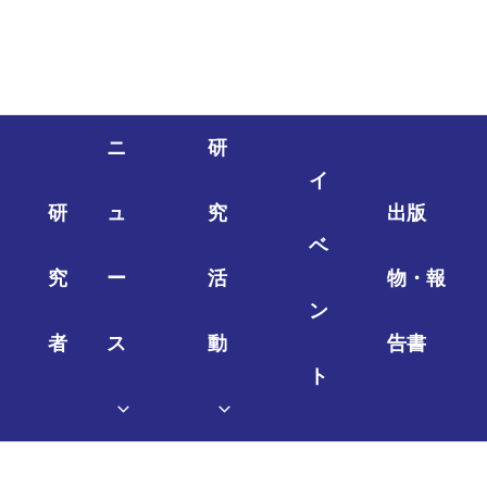
ニ
研
イ
研
ュ
究
出版
ベ
究
ー
活
物・報
ン
者
ス
動
告書
ト