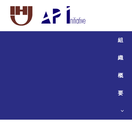
組
織
概
要