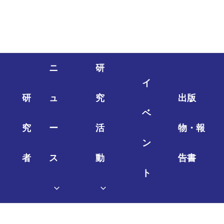
ニ
研
イ
研
ュ
究
出版
ベ
究
ー
活
物・報
ン
者
ス
動
告書
ト