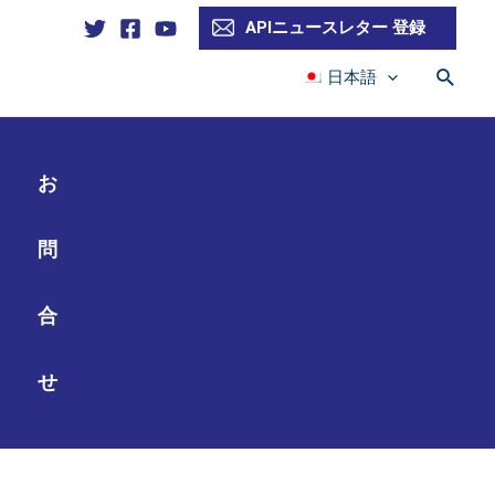
APIニュースレター 登録
検
日本語
索
お
問
合
せ