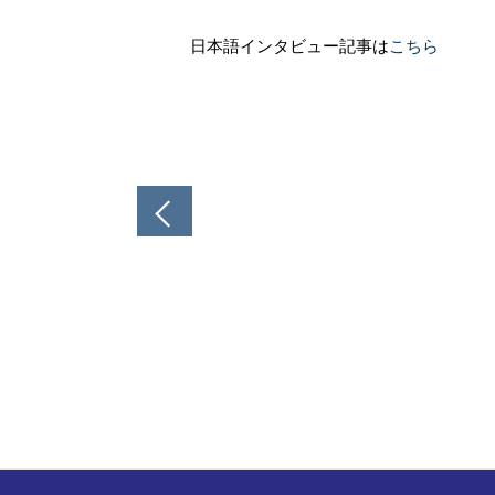
日本語インタビュー記事は
こちら
投
稿
ナ
ビ
ゲ
ー
シ
ョ
ン