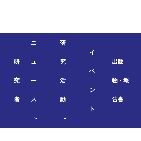
ニ
研
イ
研
ュ
究
出版
ベ
究
ー
活
物・報
ン
者
ス
動
告書
ト