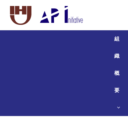
組
織
概
要