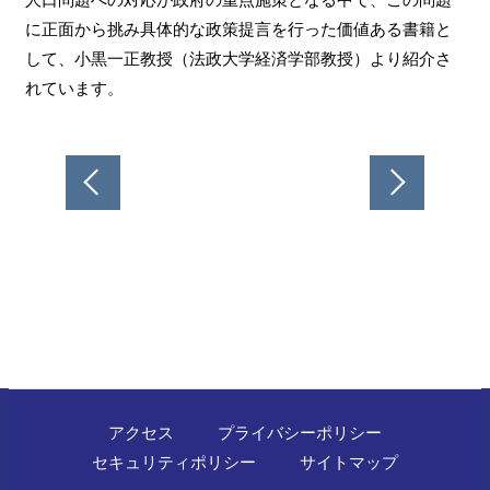
に正面から挑み具体的な政策提言を行った価値ある書籍と
して、小黒一正教授（法政大学経済学部教授）より紹介さ
れています。
投
稿
ナ
ビ
ゲ
ー
シ
ョ
ン
アクセス
プライバシーポリシー
セキュリティポリシー
サイトマップ