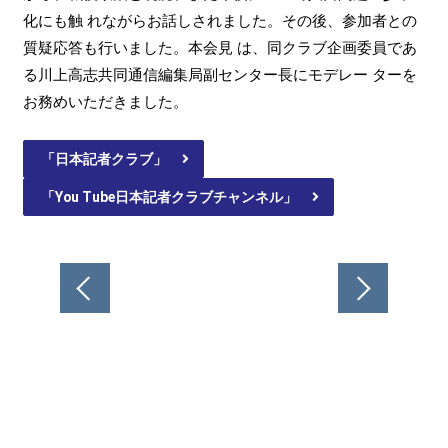
化にも触 れながらお話しされました。その後、参加者との
質疑応答も行いました。本会見 は、同クラブ企画委員であ
る川上高志共同通信編集局副センター長にモデレー ターを
お務めいただきました。
「日本記者クラブ」
「You Tube日本記者クラブチャンネル」
投
稿
ナ
ビ
ゲ
ー
シ