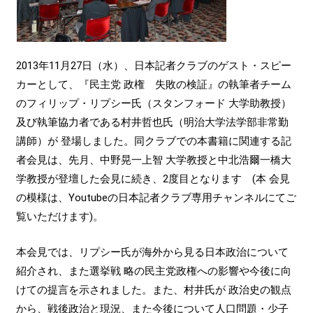
2013年11月27日（水）、日本記者クラブのゲスト・スピー
カーとして、『民主党 政権 失敗の検証』の執筆者チーム
のフィリップ・リプシー氏（スタンフォード 大学助教授）
及び執筆協力者である村井哲也氏（明治大学法学部非常勤
講師）が 登場しました。同クラブでの本書籍に関連する記
者会見は、先月、中野晃一上智 大学教授と中北浩爾一橋大
学教授が登壇した会見に続き、2度目となります (本 会見
の模様は、Youtubeの日本記者クラブ専用チャンネルにてご
覧いただけます)。
本会見では、リプシー氏が海外から見る日本政治について
紹介され、また選挙戦 略の民主党政権への影響や今後に向
けての提言を示されました。また、村井氏が 政治史の観点
から、戦後政治と現況、また今後について人口問題・少子