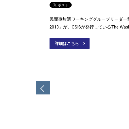
民間事故調ワーキンググループリーダー秋山信将と同メンバ
2013」が、CSISが発行しているThe Wash
詳細はこちら
投
稿
ナ
ビ
ゲ
ー