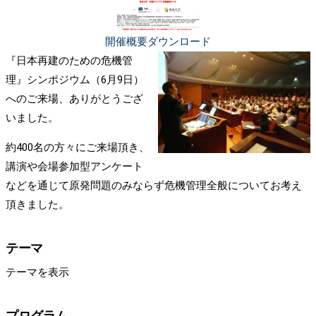
開催概要ダウンロード
『日本再建のための危機管
理』シンポジウム（
6
月
9
日）
へのご来場、ありがとうござ
いました。
約400名の方々にご来場頂き、
講演や会場参加型アンケート
などを通じて原発問題のみならず危機管理全般についてお考え
頂きました。
テーマ
テーマを表示
プログラム